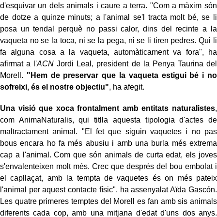
d'esquivar un dels animals i caure a terra. "Com a màxim són
de dotze a quinze minuts; a l'animal se'l tracta molt bé, se li
posa un tendal perquè no passi calor, dins del recinte a la
vaqueta no se la toca, ni se la pega, ni se li tiren pedres. Qui li
fa alguna cosa a la vaqueta, automàticament va fora", ha
afirmat a l'
ACN
Jordi Leal, president de la Penya Taurina del
Morell.
"Hem de preservar que la vaqueta estigui bé i no
sofreixi, és el nostre objectiu"
, ha afegit.
Una visió que xoca frontalment amb entitats naturalistes
,
com AnimaNaturalis, qui titlla aquesta tipologia d'actes de
maltractament animal. "El fet que siguin vaquetes i no pas
bous encara ho fa més abusiu i amb una burla més extrema
cap a l'animal. Com que són animals de curta edat, els joves
s'envalenteixen molt més. Crec que després del bou embolat i
el capllaçat, amb la tempta de vaquetes és on més pateix
l'animal per aquest contacte físic", ha assenyalat Aïda Gascón.
Les quatre primeres temptes del Morell es fan amb sis animals
diferents cada cop, amb una mitjana d'edat d'uns dos anys.