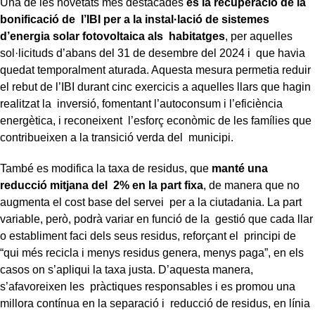
Una de les novetats més destacades
és la recuperació de la
bonificació de l’IBI per a la instal·lació de sistemes
d’energia solar fotovoltaica als habitatges
, per aquelles
sol·licituds d’abans del 31 de desembre del 2024 i que havia
quedat temporalment aturada. Aquesta mesura permetia reduir
el rebut de l’IBI durant cinc exercicis a aquelles llars que hagin
realitzat la inversió, fomentant l’autoconsum i l’eficiència
energètica, i reconeixent l’esforç econòmic de les famílies que
contribueixen a la transició verda del municipi.
També es modifica la taxa de residus, que
manté una
reducció mitjana del 2% en la part fixa
, de manera que no
augmenta el cost base del servei per a la ciutadania. La part
variable, però, podrà variar en funció de la gestió que cada llar
o establiment faci dels seus residus, reforçant el principi de
“qui més recicla i menys residus genera, menys paga”, en els
casos on s’apliqui la taxa justa. D’aquesta manera,
s’afavoreixen les pràctiques responsables i es promou una
millora contínua en la separació i reducció de residus, en línia