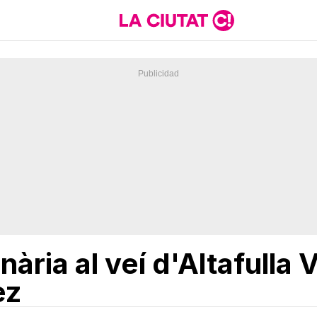
ària al veí d'Altafulla 
ez