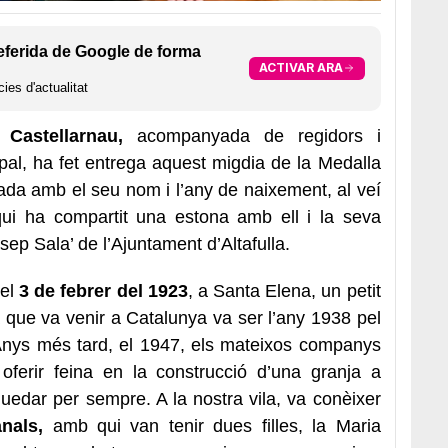
eferida de Google de forma
ACTIVAR ARA
ies d'actualitat
Castellarnau,
acompanyada de regidors i
pal, ha fet entrega aquest migdia de la Medalla
ada amb el seu nom i l’any de naixement, al veí
ui ha compartit una estona amb ell i la seva
sep Sala’ de l’Ajuntament d’Altafulla.
 el
3 de febrer del 1923
, a Santa Elena, un petit
que va venir a Catalunya va ser l’any 1938 pel
 Anys més tard, el 1947, els mateixos companys
oferir feina en la construcció d’una granja a
a quedar per sempre. A la nostra vila, va conèixer
nals,
amb qui van tenir dues filles, la Maria