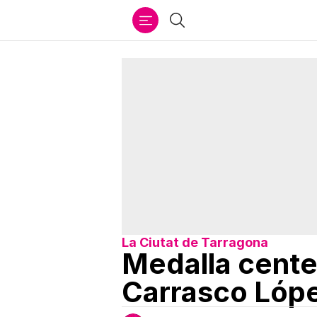
Ir
Cercar
al
contenido
La Ciutat de Tarragona
Medalla centen
Carrasco Lóp