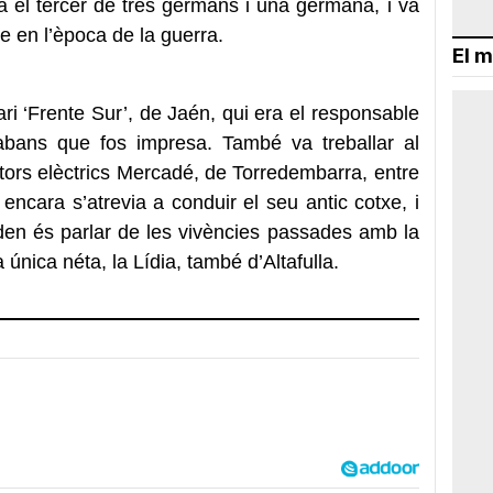
a el tercer de tres germans i una germana, i va
te en l’època de la guerra.
El m
ari ‘Frente Sur’, de Jaén, qui era el responsable
 abans que fos impresa. També va treballar al
tors elèctrics Mercadé, de Torredembarra, entre
 encara s’atrevia a conduir el seu antic cotxe, i
den és parlar de les vivències passades amb la
 única néta, la Lídia, també d’Altafulla.