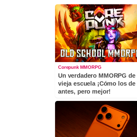
Corepunk MMORPG
Un verdadero MMORPG de 
vieja escuela ¡Cómo los de
antes, pero mejor!