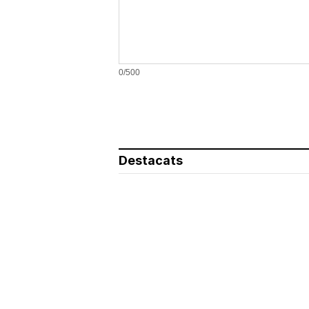
0/500
Destacats