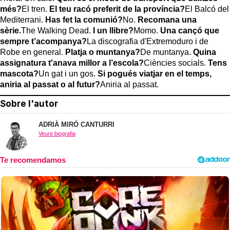
més?
El tren.
El teu racó preferit de la província?
El Balcó del
Mediterrani.
Has fet la comunió?
No.
Recomana una
sèrie.
The Walking Dead.
I un llibre?
Momo.
Una cançó que
sempre t’acompanya?
La discografia d'Extremoduro i de
Robe en general.
Platja o muntanya?
De muntanya.
Quina
assignatura t'anava millor a l’escola?
Ciències socials.
Tens
mascota?
Un gat i un gos.
Si pogués viatjar en el temps,
aniria al passat o al futur?
Aniria al passat.
Sobre l'autor
ADRIÀ MIRÓ CANTURRI
Veure biografia