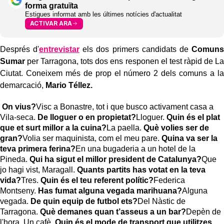
forma gratuïta
Estigues informat amb les últimes notícies d'actualitat
ACTIVAR ARA
Després d'
entrevistar
els dos primers candidats de
Comuns
Sumar
per Tarragona, tots dos ens responen el test ràpid de La
Ciutat. Coneixem més de prop el número 2 dels comuns a la
demarcació,
Mario Téllez.
On vius?
Visc a Bonastre, tot i que busco activament casa a
Vila-seca.
De lloguer o en propietat?
Lloguer.
Quin és el plat
que et surt millor a la cuina?
La paella.
Què volies ser de
gran?
Volia ser maquinista, com el meu pare.
Quina va ser la
teva primera ferina?
En una bugaderia a un hotel de la
Pineda.
Qui ha sigut el millor president de Catalunya?
Que
jo hagi vist, Maragall.
Quants partits has votat en la teva
vida?
Tres.
Quin és el teu referent polític?
Federica
Montseny.
Has fumat alguna vegada marihuana?
Alguna
vegada.
De quin equip de futbol ets?
Del Nàstic de
Tarragona.
Què demanes quan t’asseus a un bar?
Depèn de
l'hora. Un cafè.
Quin és el mode de transport que utilitzes