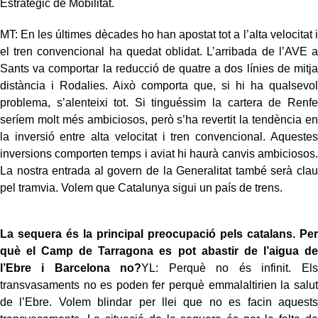
Estratègic de Mobilitat.
MT: En les últimes dècades ho han apostat tot a l’alta velocitat i
el tren convencional ha quedat oblidat. L’arribada de l’AVE a
Sants va comportar la reducció de quatre a dos línies de mitja
distància i Rodalies. Això comporta que, si hi ha qualsevol
problema, s’alenteixi tot. Si tinguéssim la cartera de Renfe
seríem molt més ambiciosos, però s’ha revertit la tendència en
la inversió entre alta velocitat i tren convencional. Aquestes
inversions comporten temps i aviat hi haurà canvis ambiciosos.
La nostra entrada al govern de la Generalitat també serà clau
pel tramvia. Volem que Catalunya sigui un país de trens.
La sequera és la principal preocupació pels catalans. Per
què el Camp de Tarragona es pot abastir de l’aigua de
l’Ebre i Barcelona no?
YL: Perquè no és infinit. Els
transvasaments no es poden fer perquè emmalaltirien la salut
de l’Ebre. Volem blindar per llei que no es facin aquests