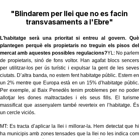
"Blindarem per llei que no es facin
transvasaments a l'Ebre"
L’habitatge serà una prioritat si entreu al govern. Què
plantegen perquè els propietaris no treguin els pisos del
mercat amb aquestes possibles regulacions?
YL: No parlem
de propietaris, sinó de fons voltor. Han agafat blocs sencers
per utilitzar-los per ús turístic i expulsar la gent de les seves
ciutats. D’altra banda, no estem fent habitatge públic. Estem en
un 2% mentre que Europa està en un 15% d’habitatge públic.
Per exemple, al Baix Penedès tenim problemes per no poder
allotjar les dones maltractades i els seus fills. El turisme
massificat que assenyalem també reverteix en l’habitatge. És
un cercle viciós.
MT: Es tracta d’aplicar la llei i millorar-la. Hem detectat que hi
ha municipis amb zones tensades que la llei no les indica com