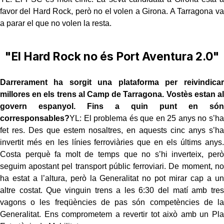
favor del Hard Rock, però no el volen a Girona. A Tarragona va
a parar el que no volen la resta.
"El Hard Rock no és Port Aventura 2.0"
Darrerament ha sorgit una plataforma per reivindicar
millores en els trens al Camp de Tarragona. Vostès estan al
govern espanyol. Fins a quin punt en són
corresponsables?
YL: El problema és que en 25 anys no s’ha
fet res. Des que estem nosaltres, en aquests cinc anys s’ha
invertit més en les línies ferroviàries que en els últims anys.
Costa perquè fa molt de temps que no s’hi inverteix, però
seguim apostant pel transport públic ferroviari. De moment, no
ha estat a l’altura, però la Generalitat no pot mirar cap a un
altre costat. Que vinguin trens a les 6:30 del matí amb tres
vagons o les freqüències de pas són competències de la
Generalitat. Ens comprometem a revertir tot això amb un Pla