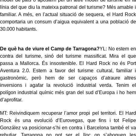
línia del que diu la mateixa patronal del turisme? Més amable i
familiar. A més, en l'actual situació de sequera, el Hard Rock
comportaria un consum d’aigua equivalent a una població de
30.000 habitants.
De què ha de viure el Camp de Tarragona?
YL: No estem en
contra del turisme, sinó del turisme massificat. Mira el que
passa a Mallorca. És insostenible. El Hard Rock no és Port
Aventura 2.0. Estem a favor del turisme cultural, familiar i
gastronòmic, però hem de ser capaços d’atraure altres
inversions i agafar la revolució industrial verda. Tenim el
polígon industrial químic més gran del sud d’Europa i ho hem
d’aprofitar.
MT: Reivindiquem recuperar l’amor propi pel territori. El Hard
Rock és una evolució d’Eurovegas, que fins i tot Felipe
González va posicionar-s’hi en contra i Barcelona també el va
rebutjar. Tarragona no pot ser el lloc on s’aboquen les