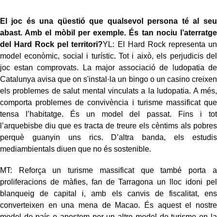
El joc és una qüestió que qualsevol persona té al seu
abast. Amb el mòbil per exemple. És tan nociu l’aterratge
del Hard Rock pel territori?
YL: El Hard Rock representa un
model econòmic, social i turístic. Tot i això, els perjudicis del
joc estan comprovats. La major associació de ludopatia de
Catalunya avisa que on s'instal·la un bingo o un casino creixen
els problemes de salut mental vinculats a la ludopatia. A més,
comporta problemes de convivència i turisme massificat que
tensa l’habitatge. És un model del passat. Fins i tot
l’arquebisbe diu que es tracta de treure els cèntims als pobres
perquè guanyin uns rics. D’altra banda, els estudis
mediambientals diuen que no és sostenible.
MT: Reforça un turisme massificat que també porta a
proliferacions de màfies, fan de Tarragona un lloc idoni pel
blanqueig de capital i, amb els canvis de fiscalitat, ens
converteixen en una mena de Macao. És aquest el nostre
model de país o apostem per un altre model de turisme en la