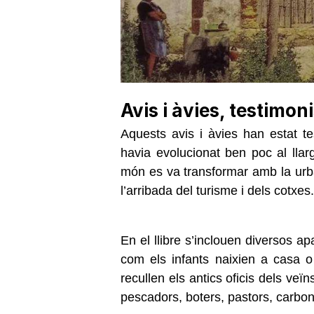
Avis i àvies, testimon
Aquests avis i àvies han estat t
havia evolucionat ben poc al llarg
món es va transformar amb la urban
l’arribada del turisme i dels cotxes.
En el llibre s’inclouen diversos apa
com els infants naixien a casa o
recullen els antics oficis dels veïn
pescadors, boters, pastors, carbone