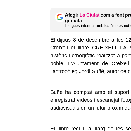
Afegir
La Ciutat
com a font pr
gratuïta
Estigues informat amb les últimes notíc
El dijous 8 de desembre a les 12
Creixell el llibre CREIXELL FA 
històric i etnogràfic realitzat a pa
poble. L’Ajuntament de Creixell
l’antropòleg Jordi Suñé, autor de 
Suñé ha comptat amb el suport 
enregistrat vídeos i escanejat fot
audiovisuals en un futur pròxim qu
El llibre recull, al llarg de le