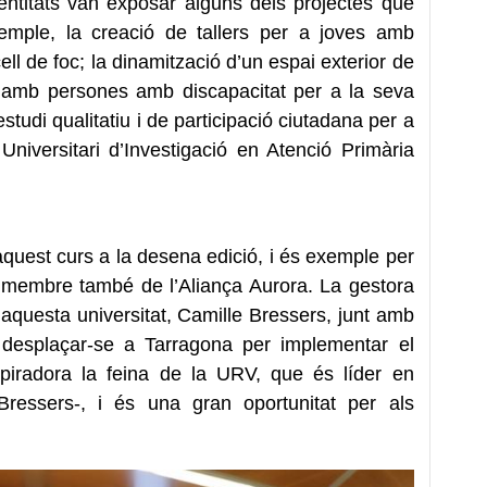
entitats van exposar alguns dels projectes que
exemple, la creació de tallers per a joves amb
ell de foc; la dinamització d’un espai exterior de
a amb persones amb discapacitat per a la seva
estudi qualitatiu i de participació ciutadana per a
t Universitari d’Investigació en Atenció Primària
aquest curs a la desena edició, i és exemple per
, membre també de l’Aliança Aurora. La gestora
’aquesta universitat, Camille Bressers, junt amb
 desplaçar-se a Tarragona per implementar el
spiradora la feina de la URV, que és líder en
 Bressers-, i és una gran oportunitat per als