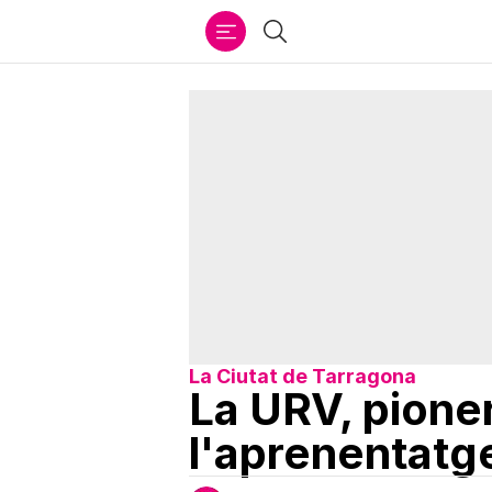
Ir
Cercar
al
contenido
La Ciutat de Tarragona
La URV, pioner
l'aprenentatg