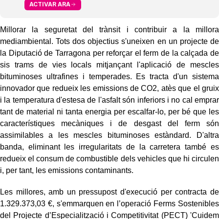
ACTIVAR ARA
Millorar la seguretat del trànsit i contribuir a la millora
mediambiental. Tots dos objectius s'uneixen en un projecte de
la Diputació de Tarragona per reforçar el ferm de la calçada de
sis trams de vies locals mitjançant l'aplicació de mescles
bituminoses ultrafines i temperades. Es tracta d'un sistema
innovador que redueix les emissions de CO2, atès que el gruix
i la temperatura d'estesa de l'asfalt són inferiors i no cal emprar
tant de material ni tanta energia per escalfar-lo, per bé que les
característiques mecàniques i de desgast del ferm són
assimilables a les mescles bituminoses estàndard. D'altra
banda, eliminant les irregularitats de la carretera també es
redueix el consum de combustible dels vehicles que hi circulen
i, per tant, les emissions contaminants.
Les millores, amb un pressupost d'execució per contracta de
1.329.373,03 €, s'emmarquen en l’operació Ferms Sostenibles
del Projecte d’Especialització i Competitivitat (PECT) 'Cuidem