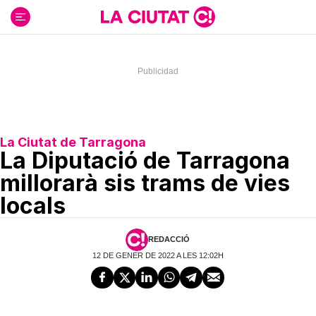
Ir
al
contenido
La Ciutat de Tarragona
La Diputació de Tarragona
millorarà sis trams de vies
locals
REDACCIÓ
12 DE GENER DE 2022 A LES 12:02H