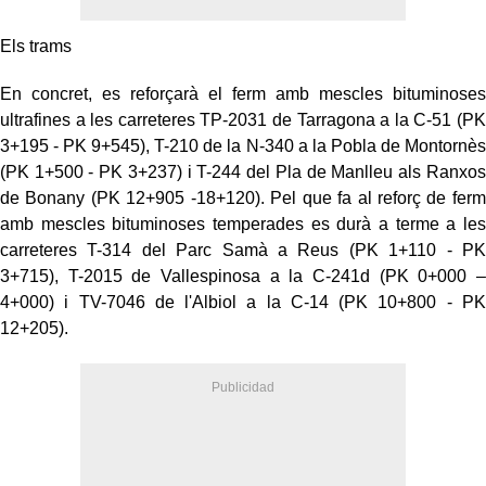
Els trams
En concret, es reforçarà el ferm amb mescles bituminoses
ultrafines a les carreteres TP-2031 de Tarragona a la C-51 (PK
3+195 - PK 9+545), T-210 de la N-340 a la Pobla de Montornès
(PK 1+500 - PK 3+237) i T-244 del Pla de Manlleu als Ranxos
de Bonany (PK 12+905 -18+120). Pel que fa al reforç de ferm
amb mescles bituminoses temperades es durà a terme a les
carreteres T-314 del Parc Samà a Reus (PK 1+110 - PK
3+715), T-2015 de Vallespinosa a la C-241d (PK 0+000 –
4+000) i TV-7046 de l'Albiol a la C-14 (PK 10+800 - PK
12+205).