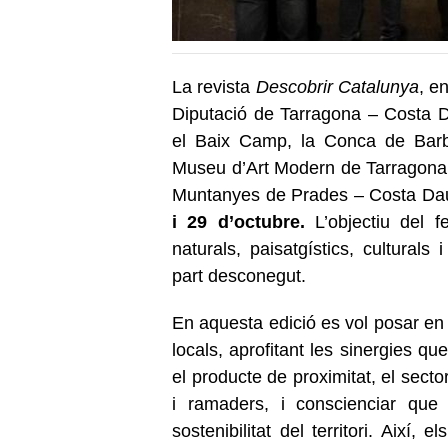
La revista
Descobrir Catalunya
, e
Diputació de Tarragona
–
Costa D
el Baix Camp, la Conca de Barbe
Museu d’Art Modern de Tarragona, 
Muntanyes de Prades – Costa Dau
i 29 d’octubre.
L’objectiu del fe
naturals, paisatgístics, culturals
part desconegut.
En aquesta edició
es vol posar en 
locals, aprofitant les sinergies q
el producte de proximitat, el secto
i ramaders, i conscienciar que
sostenibilitat del territori. Així,