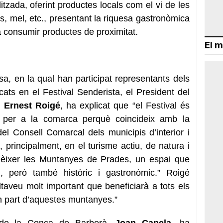
zada, oferint productes locals com el vi de les
es, mel, etc., presentant la riquesa gastronòmica
a consumir productes de proximitat.
El m
, en la qual han participat representants dels
cats en el Festival Senderista, el
President del
,
Ernest Roigé
, ha explicat que “el Festival és
 per a la comarca perquè coincideix amb la
el Consell Comarcal dels municipis d’interior i
rincipalment, en el turisme actiu, de natura i
nèixer les Muntanyes de Prades, un espai que
l, però també històric i gastronòmic.” Roigé
taveu molt important que beneficiarà a tots els
n part d’aquestes muntanyes.”
l de la Conca de Barberà,
Joan Canela
, ha