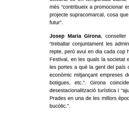
més “contribueix a promocionar es
projecte supracomarcal, cosa que
futur”.
Josep Maria Girona
, conselle
“treballar conjuntament les admi
repte, però avui en dia cada cop 
Festival, en les quals la societa
les portes a què la gent del país 
econòmic mitjançant empreses de g
botigues, etc.”. Girona coincid
desestacionalització turística i “
Prades en una de les millors èpoq
bucòlic.”.