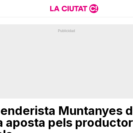
l Senderista Muntanyes 
 aposta pels productors