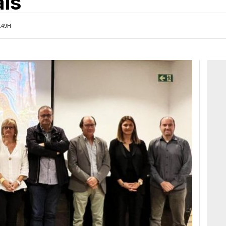
ls
:49H