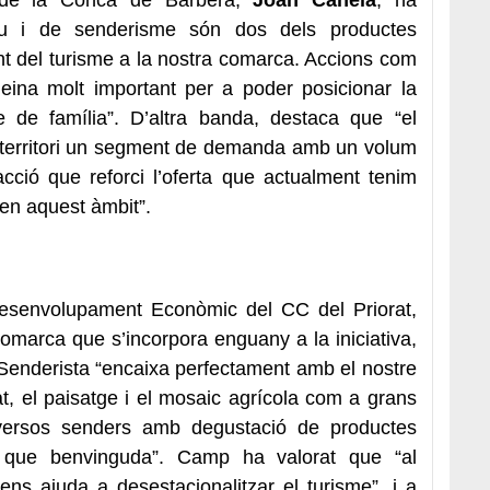
tiu i de senderisme són dos dels productes
t del turisme a la nostra comarca. Accions com
 eina molt important per a poder posicionar la
de família”. D’altra banda, destaca que “el
e territori un segment de demanda amb un volum
l acció que reforci l’oferta que actualment tenim
 en aquest àmbit”.
Desenvolupament Econòmic del CC del Priorat,
comarca que s’incorpora enguany a la iniciativa,
 Senderista “encaixa perfectament amb el nostre
tat, el paisatge i el mosaic agrícola com a grans
iversos senders amb degustació de productes
 que benvinguda”. Camp ha valorat que “al
ns ajuda a desestacionalitzar el turisme”, i a