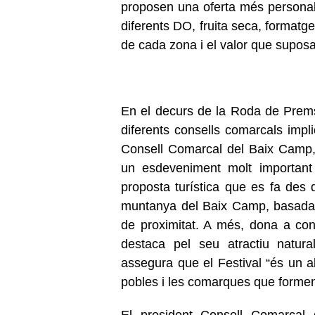
proposen una oferta més personalit
diferents DO, fruita seca, formatg
de cada zona i el valor que supos
En el decurs de la Roda de Premsa
diferents consells comarcals impli
Consell Comarcal del Baix Camp
un esdeveniment molt important
proposta turística que es fa des d
muntanya del Baix Camp, basada, p
de proximitat. A més, dona a co
destaca pel seu atractiu natura
assegura que el Festival “és un al
pobles i les comarques que forme
El president Consell Comarca