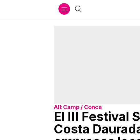
Ir
Cercar
al
contenido
Alt Camp / Conca
El III Festiva
Costa Daurada