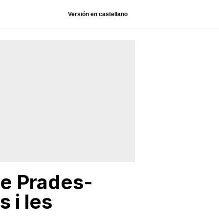
Versión en castellano
de Prades-
 i les