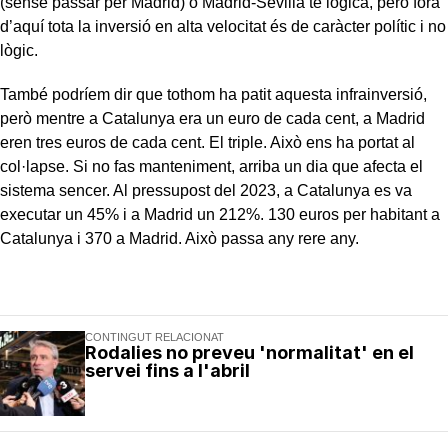
(sense passar per Madrid) o Madrid-Sevilla té lògica, però fora
d’aquí tota la inversió en alta velocitat és de caràcter polític i no
lògic.
També podríem dir que tothom ha patit aquesta infrainversió,
però mentre a Catalunya era un euro de cada cent, a Madrid
eren tres euros de cada cent. El triple. Això ens ha portat al
col·lapse. Si no fas manteniment, arriba un dia que afecta el
sistema sencer. Al pressupost del 2023, a Catalunya es va
executar un 45% i a Madrid un 212%. 130 euros per habitant a
Catalunya i 370 a Madrid. Això passa any rere any.
CONTINGUT RELACIONAT
Rodalies no preveu 'normalitat' en el
servei fins a l'abril