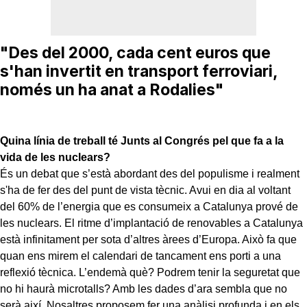
"Des del 2000, cada cent euros que
s'han invertit en transport ferroviari,
només un ha anat a Rodalies"
Quina línia de treball té Junts al Congrés pel que fa a la
vida de les nuclears?
És un debat que s’està abordant des del populisme i realment
s'ha de fer des del punt de vista tècnic. Avui en dia al voltant
del 60% de l’energia que es consumeix a Catalunya prové de
les nuclears. El ritme d’implantació de renovables a Catalunya
està infinitament per sota d’altres àrees d’Europa. Això fa que
quan ens mirem el calendari de tancament ens porti a una
reflexió tècnica. L’endemà què? Podrem tenir la seguretat que
no hi haurà microtalls? Amb les dades d’ara sembla que no
serà així. Nosaltres proposem fer una anàlisi profunda i en els