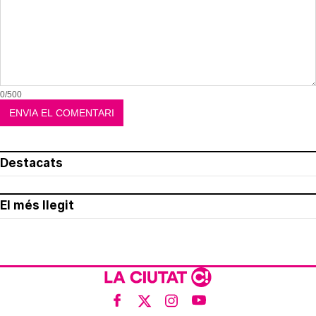
0/500
Destacats
El més llegit