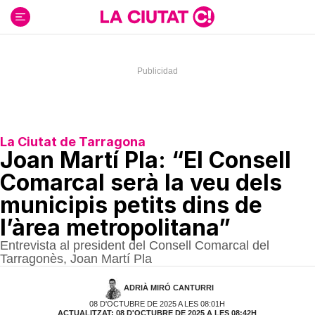
Ir
al
contenido
La Ciutat de Tarragona
Joan Martí Pla: “El Consell
Comarcal serà la veu dels
municipis petits dins de
l’àrea metropolitana”
Entrevista al president del Consell Comarcal del
Tarragonès, Joan Martí Pla
ADRIÀ MIRÓ CANTURRI
08 D'OCTUBRE DE 2025 A LES 08:01H
ACTUALITZAT: 08 D'OCTUBRE DE 2025 A LES 08:42H