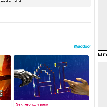
ies d'actualitat
El m
Se dijeron… y pasó