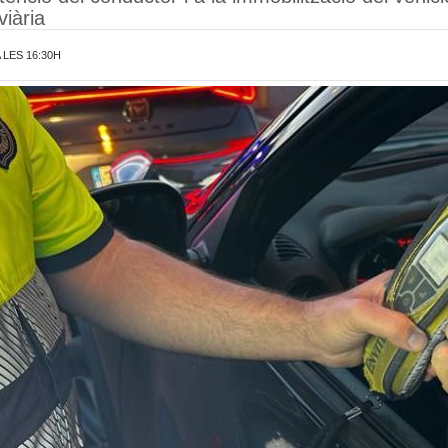
viària
 LES 16:30H