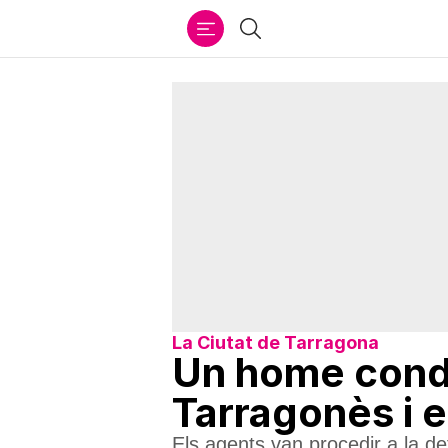
Ir
Cercar
al
contenido
La Ciutat de Tarragona
Un home condu
Tarragonès i 
Els agents van procedir a la det