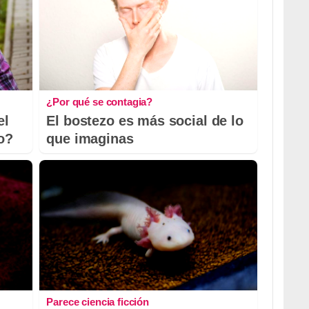
¿Por qué se contagia?
el
El bostezo es más social de lo
io?
que imaginas
Parece ciencia ficción