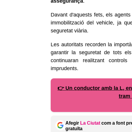
assegurança
.
Davant d'aquests fets, els agents 
immobilització del vehicle, ja qu
seguretat viària.
Les autoritats recorden la importà
garantir la seguretat de tots el
continuaran realitzant control
imprudents.
👉 Un conductor amb la L, en
tram 
Afegir
La Ciutat
com a font pr
gratuïta