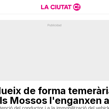
eix de forma temeràri
els Mossos l'enganxen 
enció del conductor i a la immobilització del vehicl