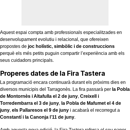
Aquest espai compta amb professionals especialitzades en
desenvolupament evolutiu i relacional, que ofereixen
propostes de
joc holístic, simbòlic i de construccions
perquè els més petits puguin compartir l’experiència amb els
seus cuidadors principals.
Properes dates de la Fira Tastera
La programació encara continuarà durant els pròxims dies en
diversos municipis del Tarragonès. La fira passarà per
la Pobla
de Montornès i Altafulla el 2 de juny
,
Creixell i
Torredembarra el 3 de juny
,
la Pobla de Mafumet el 4 de
juny
,
els Pallaresos el 9 de juny
i acabarà el recorregut a
Constantí i la Canonja l’11 de juny
.
Amb aquesta nova edició, la Fira Tastera reforça el seu paper