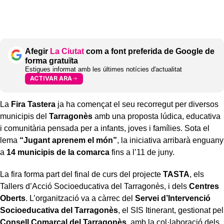
Afegir
La Ciutat
com a font preferida de Google de
forma gratuïta
Estigues informat amb les últimes notícies d'actualitat
ACTIVAR ARA
La
Fira Tastera
ja ha començat el seu recorregut per diversos
municipis del
Tarragonès
amb una proposta lúdica, educativa
i comunitària pensada per a infants, joves i famílies. Sota el
lema
“Jugant aprenem el món”
, la iniciativa arribarà enguany
a
14 municipis de la comarca
fins a l’11 de juny.
La fira forma part del final de curs del projecte
TASTA
, els
Tallers d’Acció Socioeducativa del Tarragonès, i dels
Centres
Oberts
. L’organització va a càrrec del
Servei d’Intervenció
Socioeducativa del Tarragonès
, el SIS Itinerant, gestionat pel
Consell Comarcal del Tarragonès
, amb la col·laboració dels