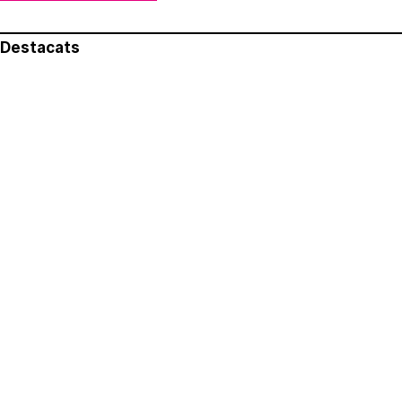
Destacats
El més llegit
Avís legal
Política de privacitat
Política de cookies
Qui som
Contacte
Xarxes socials
Amb col·laboració de: