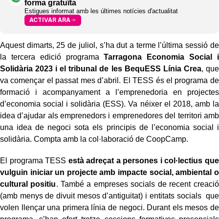
forma gratuïta
Estigues informat amb les últimes notícies d'actualitat
ACTIVAR ARA
Aquest dimarts, 25 de juliol,
s’ha dut a terme l’última sessió de
la tercera edició programa
Tarragona Economia Social i
Solidària 2023 i el tribunal de les BequESS Línia Crea
, que
va començar el passat mes d’abril. El TESS és el programa de
formació i acompanyament a l’emprenedoria en projectes
d’economia social i solidària (ESS). Va néixer el 2018, amb la
idea d’ajudar als emprenedors i emprenedores del territori amb
una idea de negoci sota els principis de l’economia social i
solidària. Compta amb la col·laboració de CoopCamp.
El programa TESS
està adreçat a persones i col·lectius que
vulguin iniciar un projecte amb impacte social, ambiental o
cultural positiu
. També a empreses socials de recent creació
(amb menys de divuit mesos d’antiguitat) i entitats socials que
volen llençar una primera línia de negoci. Durant els mesos de