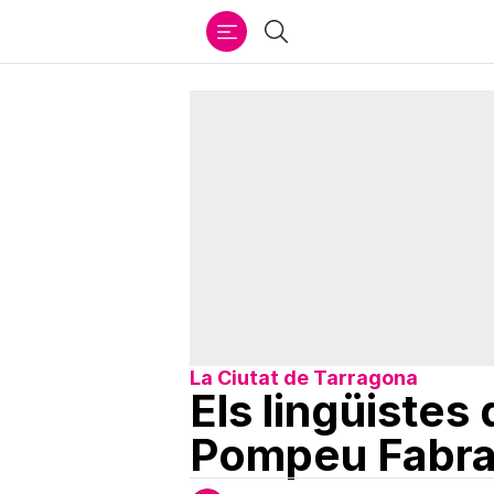
Ir
Cercar
al
contenido
La Ciutat de Tarragona
Els lingüistes
Pompeu Fabra e