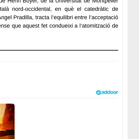
 que Henri Boyer, de la Universitat de Montpeller
talà nord-occidental, en què el catedràtic de
gel Pradilla, tracta l’equilibri entre l’acceptació
ense que aquest fet condueixi a l’atomització de