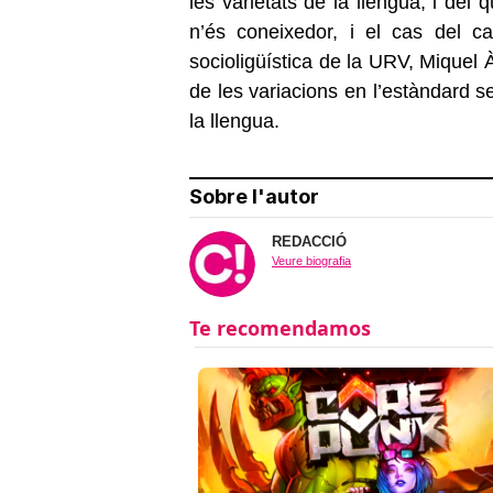
les varietats de la llengua, i del
n’és coneixedor, i el cas del ca
socioligüística de la URV, Miquel Àn
de les variacions en l’estàndard s
la llengua.
Sobre l'autor
REDACCIÓ
Veure biografia