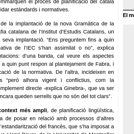
marquen el procés de planificació del català
lidar estàndards i normatives.
El m
e la implantació de la nova Gramàtica de la
fia catalana de l’Institut d’Estudis Catalans, un
a seva implantació. “Ens preguntem fins a quin
tiva de l’IEC s’han assimilat o no”, explica
ntacions: d’una banda, cal veure els aspectes
s a quin punt respon al plantejament de Fabra, i
cació de la normativa. De l’altra, incideixen en
s “però alhora vigent i conflictius, com la
omplement directe -explica Ginebra-, que va ser
ncara queden serrells que no són del tot clars”.
context més ampli
, de planificació lingüística,
a de posar en relació amb processos d’altres
 l’estandarització del francès, que s’ha imposat a