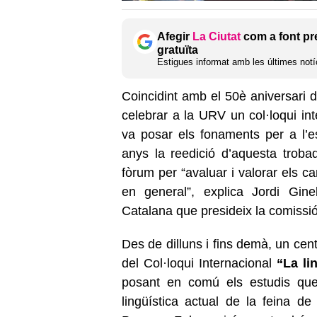
Afegir
La Ciutat
com a font pr
gratuïta
Estigues informat amb les últimes notíc
Coincidint amb el 50è aniversari 
celebrar a la URV un col·loqui int
va posar els fonaments per a l’e
anys la reedició d’aquesta trobad
fòrum per “avaluar i valorar els ca
en general”, explica Jordi Gine
Catalana que presideix la comissi
Des de dilluns i fins demà, un cent
del Col·loqui Internacional
“La li
posant en comú els estudis que 
lingüística actual de la feina de