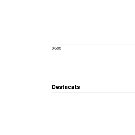
0/500
Destacats