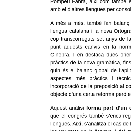
Pompeu Fabra, així com també em
amb el d’altres llengües per conso
A més a més, també fan balanç d
llengua catalana i la nova Ortogra
cop transcorreguts set anys de l
punt aquests canvis en la norma
Ginebra. I en destaca dues orie
pràctics de la nova gramàtica, fin
quin és el balanç global de l’apli
aspectes més pràctics i tècnic
incorporació de la preposició al c
objecte d’una certa reforma però e
Aquest anàlisi
forma part d’un 
que el congrés també s’encarreg
llengües. Així, s’analitza el cas de