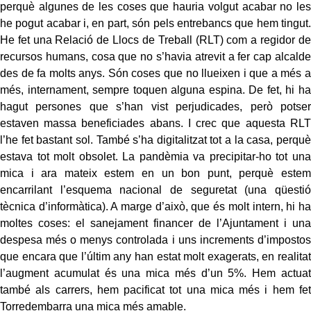
perquè algunes de les coses que hauria volgut acabar no les
he pogut acabar i, en part, són pels entrebancs que hem tingut.
He fet una Relació de Llocs de Treball (RLT) com a regidor de
recursos humans, cosa que no s’havia atrevit a fer cap alcalde
des de fa molts anys. Són coses que no llueixen i que a més a
més, internament, sempre toquen alguna espina. De fet, hi ha
hagut persones que s’han vist perjudicades, però potser
estaven massa beneficiades abans. I crec que aquesta RLT
l’he fet bastant sol. També s’ha digitalitzat tot a la casa, perquè
estava tot molt obsolet. La pandèmia va precipitar-ho tot una
mica i ara mateix estem en un bon punt, perquè estem
encarrilant l’esquema nacional de seguretat (una qüestió
tècnica d’informàtica). A marge d’això, que és molt intern, hi ha
moltes coses: el sanejament financer de l’Ajuntament i una
despesa més o menys controlada i uns increments d’impostos
que encara que l’últim any han estat molt exagerats, en realitat
l’augment acumulat és una mica més d’un 5%. Hem actuat
també als carrers, hem pacificat tot una mica més i hem fet
Torredembarra una mica més amable.