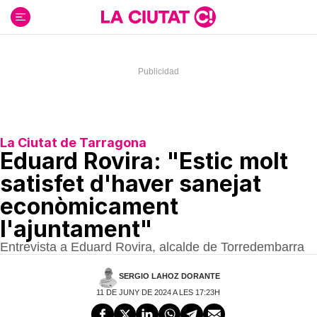
Ir
al
contenido
La Ciutat de Tarragona
Eduard Rovira: "Estic molt
satisfet d'haver sanejat
econòmicament
l'ajuntament"
Entrevista a Eduard Rovira, alcalde de Torredembarra
SERGIO LAHOZ DORANTE
11 DE JUNY DE 2024 A LES 17:23H