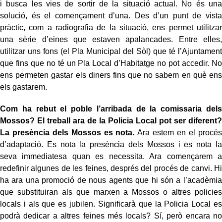
i busca les vies de sortir de la situació actual. No és una
solució, és el començament d’una. Des d’un punt de vista
pràctic, com a radiografia de la situació, ens permet utilitzar
una sèrie d’eines que estaven apalancades. Entre elles,
utilitzar uns fons (el Pla Municipal del Sòl) que té l’Ajuntament
que fins que no té un Pla Local d’Habitatge no pot accedir. No
ens permeten gastar els diners fins que no sabem en què ens
els gastarem.
Com ha rebut el poble l’arribada de la comissaria dels
Mossos? El treball ara de la Policia Local pot ser diferent?
La presència dels Mossos es nota.
Ara estem en el procés
d’adaptació. Es nota la presència dels Mossos i es nota la
seva immediatesa quan es necessita. Ara començarem a
redefinir algunes de les feines, després del procés de canvi. Hi
ha ara una promoció de nous agents que hi són a l’acadèmia
que substituiran als que marxen a Mossos o altres policies
locals i als que es jubilen. Significarà que la Policia Local es
podrà dedicar a altres feines més locals? Sí, però encara no