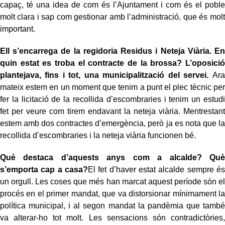
capaç, té una idea de com és l’Ajuntament i com és el poble
molt clara i sap com gestionar amb l’administració, que és molt
important.
Ell s’encarrega de la regidoria Residus i Neteja Viària. En
quin estat es troba el contracte de la brossa? L’oposició
plantejava, fins i tot, una municipalització del servei.
Ara
mateix estem en un moment que tenim a punt el plec tècnic per
fer la licitació de la recollida d’escombraries i tenim un estudi
fet per veure com tirem endavant la neteja viària. Mentrestant
estem amb dos contractes d’emergència, però ja es nota que la
recollida d’escombraries i la neteja viària funcionen bé.
Què destaca d’aquests anys com a alcalde? Què
s’emporta cap a casa?
El fet d’haver estat alcalde sempre és
un orgull. Les coses que més han marcat aquest període són el
procés en el primer mandat, que va distorsionar mínimament la
política municipal, i al segon mandat la pandèmia que també
va alterar-ho tot molt. Les sensacions són contradictòries,