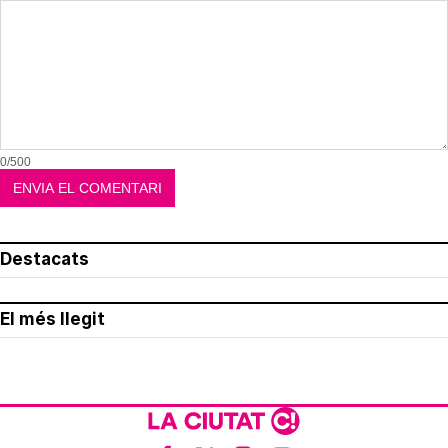
0/500
Destacats
El més llegit