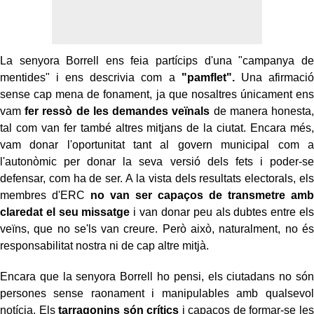
La senyora Borrell ens feia partícips d'una "campanya de
mentides" i ens descrivia com a
"pamflet".
Una afirmació
sense cap mena de fonament, ja que nosaltres únicament ens
vam
fer ressò de les demandes veïnals
de manera honesta,
tal com van fer també altres mitjans de la ciutat. Encara més,
vam donar l'oportunitat tant al govern municipal com a
l'autonòmic per donar la seva versió dels fets i poder-se
defensar, com ha de ser. A la vista dels resultats electorals, els
membres d'ERC
no van ser capaços de transmetre amb
claredat el seu missatge
i van donar peu als dubtes entre els
veïns, que no se'ls van creure. Però això, naturalment, no és
responsabilitat nostra ni de cap altre mitjà.
Encara que la senyora Borrell ho pensi, els ciutadans no són
persones sense raonament i manipulables amb qualsevol
notícia. Els
tarragonins són crítics
i capaços de formar-se les