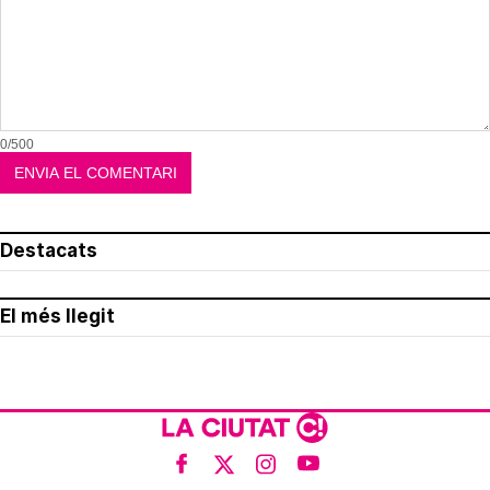
0/500
Destacats
El més llegit