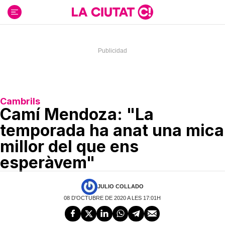
Ir
al
contenido
Cambrils
Camí Mendoza: "La
temporada ha anat una mica
millor del que ens
esperàvem"
JULIO COLLADO
08 D'OCTUBRE DE 2020 A LES 17:01H