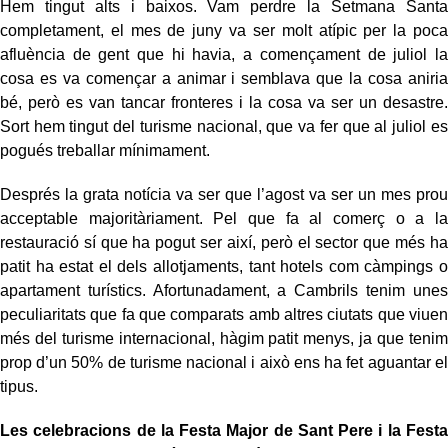
Hem tingut alts i baixos. Vam perdre la Setmana Santa
completament, el mes de juny va ser molt atípic per la poca
afluència de gent que hi havia, a començament de juliol la
cosa es va començar a animar i semblava que la cosa aniria
bé, però es van tancar fronteres i la cosa va ser un desastre.
Sort hem tingut del turisme nacional, que va fer que al juliol es
pogués treballar mínimament.
Després la grata notícia va ser que l’agost va ser un mes prou
acceptable majoritàriament. Pel que fa al comerç o a la
restauració sí que ha pogut ser així, però el sector que més ha
patit ha estat el dels allotjaments, tant hotels com càmpings o
apartament turístics. Afortunadament, a Cambrils tenim unes
peculiaritats que fa que comparats amb altres ciutats que viuen
més del turisme internacional, hàgim patit menys, ja que tenim
prop d’un 50% de turisme nacional i això ens ha fet aguantar el
tipus.
Les celebracions de la Festa Major de Sant Pere i la Festa