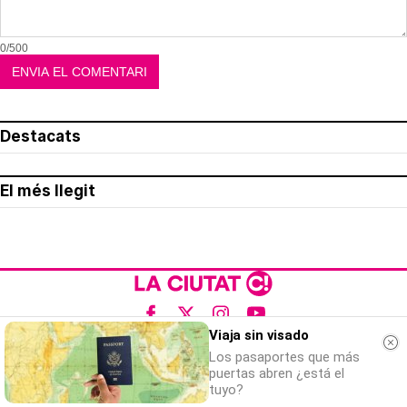
0/500
Destacats
El més llegit
Viaja sin visado
Avís legal
Los pasaportes que más
Política de privacitat
puertas abren ¿está el
tuyo?
Política de cookies