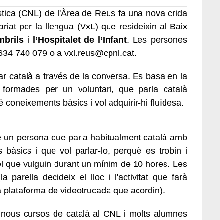
stica (CNL) de l'Àrea de Reus fa una nova crida
ariat per la llengua (VxL) que resideixin al Baix
rils i l’Hospitalet de l’Infant
. Les persones
634 740 079 o a vxl.reus@cpnl.cat.
r català a través de la conversa. Es basa en la
s formades per un voluntari, que parla català
é coneixements bàsics i vol adquirir-hi fluïdesa.
e un persona que parla habitualment català amb
bàsics i que vol parlar-lo, perquè es trobin i
del que vulguin durant un mínim de 10 hores. Les
 parella decideix el lloc i l'activitat que farà
 la plataforma de videotrucada que acordin).
 nous cursos de català al CNL i molts alumnes