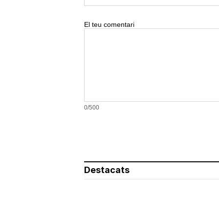
El teu comentari
0/500
Destacats