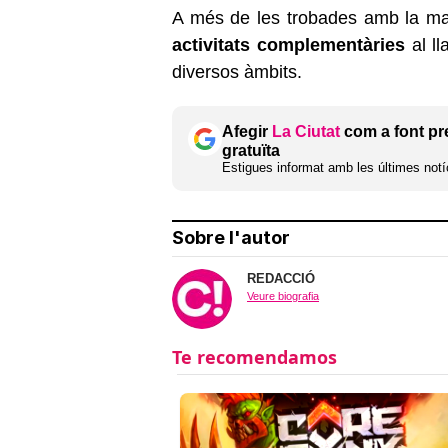
A més de les trobades amb la mate
activitats complementàries
al ll
diversos àmbits.
Afegir
La Ciutat
com a font pr
gratuïta
Estigues informat amb les últimes notíc
Sobre l'autor
REDACCIÓ
Veure biografia