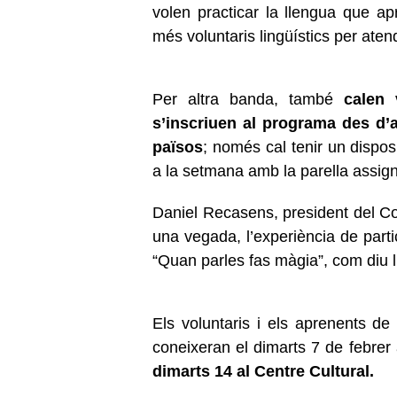
volen practicar la llengua que ap
més voluntaris lingüístics per atend
Per altra banda, també
calen 
s’inscriuen al programa des d’al
països
; només cal tenir un dispos
a la setmana amb la parella assig
Daniel Recasens, president del C
una vegada, l’experiència de parti
“Quan parles fas màgia”, com diu l’
Els voluntaris i els aprenents de
coneixeran el dimarts 7 de febrer 
dimarts
14 al Centre Cultural.