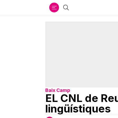
Ir
Cercar
al
contenido
Baix Camp
EL CNL de Reu
lingüístiques