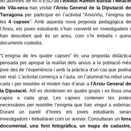
90 alumnes de 4rt d’ESO de
l’Institut Ramon Barbat i Miracle
de Vila-seca
han visitat
l’Arxiu General de la Diputació de
Tarragona
per participar en l’activitat “ArxiuViu, l’enigma de
les
4 capses
”. Amb aquesta nova proposta pedagògica de
l’Arxiu, els joves estudiants s’han convertit en investigadors i
han descobert què és un arxiu, com s’hi treballa i quins
documents custodia.
“L’enigma de les quatre capses” és una proposta didàctica
pensada per apropar la realitat dels arxius a la població més
jove des de l’experiència i amb la pràctica d’un cas que podria
ser real. L’activitat comença a l’aula, on l’alumnat ha rebut una
carta i per resoldre el misteri han d’anar a
l’Arxiu General de
la Diputació
. Allí es divideixen en quatre grups i es lliura una
capsa a cada grup. Les capses contenen les pistes
necessàries per resoldre l’enigma que han vingut a esbrinar.
Durant un parell d’hores els joves estudiants seran
investigadors i treballaran com un arxiver. Consultaran un
fons
documental, una font fotogràfica, un mapa de cadastre,