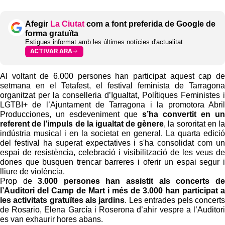
Afegir
La Ciutat
com a font preferida de Google de
forma gratuïta
Estigues informat amb les últimes notícies d'actualitat
ACTIVAR ARA
Al voltant de 6.000 persones han participat aquest cap de
setmana en el Tetafest, el festival feminista de Tarragona
organitzat per la conselleria d’Igualtat, Polítiques Feministes i
LGTBI+ de l’Ajuntament de Tarragona i la promotora Abril
Producciones, un esdeveniment que
s’ha convertit en un
referent de l’impuls de la igualtat de gènere
, la sororitat en la
indústria musical i en la societat en general. La quarta edició
del festival ha superat expectatives i s'ha consolidat com un
espai de resistència, celebració i visibilització de les veus de
dones que busquen trencar barreres i oferir un espai segur i
lliure de violència.
Prop de
3.000 persones han assistit als concerts de
l’Auditori del Camp de Mart i més de 3.000 han participat a
les activitats gratuïtes als jardins
. Les entrades pels concerts
de Rosario, Elena García i Roserona d’ahir vespre a l’Auditori
es van exhaurir hores abans.