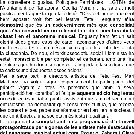
La consellera d'Igualtat, Polítiques Feministes i LGTBI+ de
l'Ajuntament de Tarragona, Cecilia Mangini, ha valorat molt
positivament aquesta quarta edició: "Des del primer moment
hem apostat molt fort pel festival Teta i enguany
s'ha
demostrat que és un esdeveniment més que consolidat
que s'ha convertit en un referent tant dins com fora de la
ciutat i en el panorama musical
. Enguany hem fet un salt
oferint dues grans caps de cartell acompanyes d'altres veus
molt destacades i amb més activitats gratuïtes i obertes a tota
la ciutadania. De nou, el teixit associatiu social i feminista ha
estat imprescindible per completar el certamen, amb una fira
d'entitats que ha donat a conèixer la important tasca diària que
fa cadascuna d'aquestes associacions".
Per la seva part, la directora artística del Teta Fest, Mari
Martínez, ha volgut agrair especialment la participació del
públic: “Agraïm a totes les persones que amb la seva
participació han contribuït al fet que
aquesta edició hagi estat
un èxit
, en especial al públic assistent que, amb el seu caliu i
entusiasme, ha demostrat que consumeix cultura, que recolza
les dones i el seu paper transformador en l’art i en la societat, i
que contribueix a una societat més justa i igualitària."
El programa
ha comptat amb una programació d’alt nivell
protagonitzada per algunes de les artistes més destacades
del panorama musical actual com Rosario, Zahara i Clara