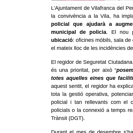
L’Ajuntament de Vilafranca del Pen
la convivència a la Vila, ha imp
policial que ajudarà a augmen
municipal de policia
. El nou 
ubicació
: oficines mòbils, sala d
el mateix lloc de les incidències de
El regidor de Seguretat Ciutadana
és una prioritat, per això “
posem 
totes aquelles eines que facilit
aquest sentit, el regidor ha expli
tota la gestió operativa, potencian
policial i tan rellevants com e
policials o la connexió a temps r
Trànsit (DGT).
Durant el mes de desembre s’ha r