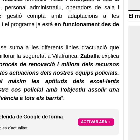
, personal administratiu, operadors de sala i
El m
de gestió compta amb adaptacions a les
l i el programa ja està
en funcionament des de
e suma a les diferents línies d’actuació que
llorar la seguretat a Vilafranca.
Zaballa
explica
procés de renovació i millora dels recursos
les actuacions dels nostres equips policials.
 al màxim les aptituds dels excel·lents
tre cos policial amb l’objectiu assolir una
vència a tots els barris
”.
eferida de Google de forma
ACTIVAR ARA
ies d'actualitat