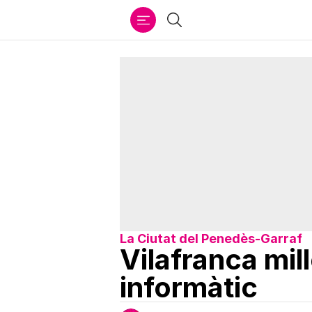
Ir
Cercar
al
contenido
La Ciutat del Penedès-Garraf
Vilafranca mil
informàtic