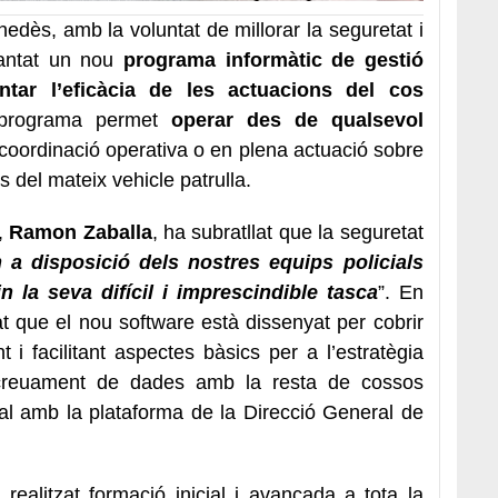
edès, amb la voluntat de millorar la seguretat i
lantat un nou
programa informàtic de gestió
tar l’eficàcia de les actuacions del cos
programa permet
operar des de qualsevol
e coordinació operativa o en plena actuació sobre
s del mateix vehicle patrulla.
,
Ramon Zaballa
, ha subratllat que la seguretat
a disposició dels nostres equips policials
in la seva difícil i imprescindible tasca
”. En
cat que el nou software està dissenyat per cobrir
t i facilitant aspectes bàsics per a l’estratègia
l creuament de dades amb la resta de cossos
eal amb la plataforma de la Direcció General de
ealitzat formació inicial i avançada a tota la