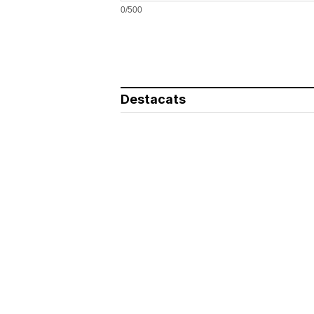
0/500
Destacats