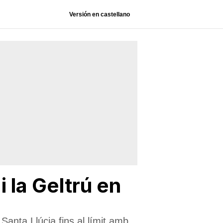
Versión en castellano
i la Geltrú en
Santa Llúcia fins al límit amb