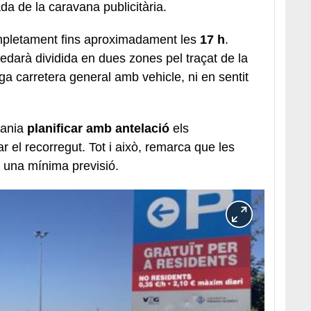
bada de la caravana publicitària.
ompletament fins aproximadament les
17 h
.
uedarà dividida en dues zones pel traçat de la
iga carretera general amb vehicle, ni en sentit
dania
planificar amb antelació
els
 el recorregut. Tot i això, remarca que les
 una mínima previsió.