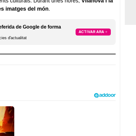
nts culturals. Durant unes hores,
Vilanova i la
les imatges del món
.
eferida de Google de forma
ACTIVAR ARA
ies d'actualitat