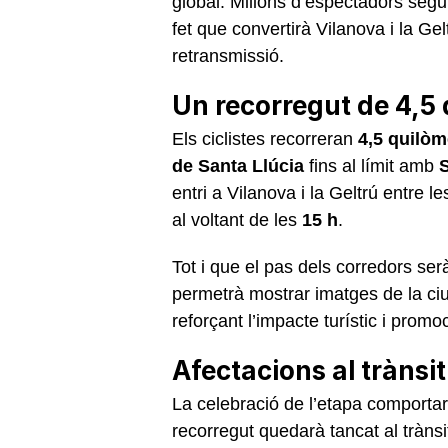
global. Milions d’espectadors seguir
fet que convertirà Vilanova i la Ge
retransmissió.
Un recorregut de 4,5 
Els ciclistes recorreran
4,5 quilòm
de Santa Llúcia
fins al límit amb
entri a Vilanova i la Geltrú entre l
al voltant de les
15 h
.
Tot i que el pas dels corredors serà
permetrà mostrar imatges de la ciu
reforçant l’impacte turístic i prom
Afectacions al trànsi
La celebració de l’etapa comporta
recorregut quedarà tancat al trànsi