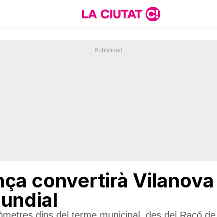
nça convertirà Vilanova 
undial
ilòmetres dins del terme municipal, des del Racó de 