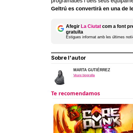
programades i dels seus equipame
Geltrú es convertirà en una de 
Afegir
La Ciutat
com a font pr
gratuïta
Estigues informat amb les últimes notíc
Sobre l'autor
MARTA GUTIÉRREZ
Veure biografia