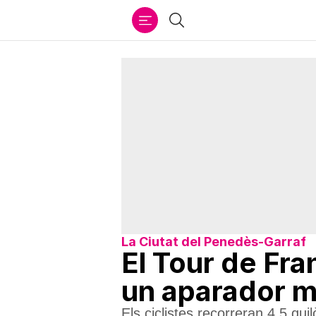
Ir
Cercar
al
contenido
La Ciutat del Penedès-Garraf
El Tour de Fra
un aparador m
Els ciclistes recorreran 4,5 qu