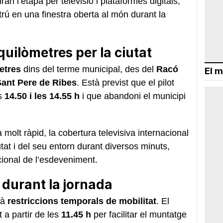
an l’etapa per televisió i plataformes digitals,
ltrú en una finestra oberta al món durant la
quilòmetres per la ciutat
etres
dins del terme municipal, des del
Racó
El m
Sant Pere de Ribes
. Està previst que el pilot
es
14.50 i les 14.55 h
i que abandoni el municipi
 molt ràpid, la cobertura televisiva internacional
tat i del seu entorn durant diversos minuts,
ocional de l’esdeveniment.
t durant la jornada
rà
restriccions temporals de mobilitat
. El
t a partir de les
11.45 h
per facilitar el muntatge