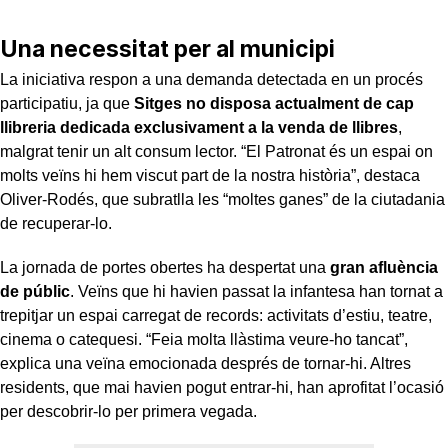
Una necessitat per al municipi
La iniciativa respon a una demanda detectada en un procés
participatiu, ja que
Sitges no disposa actualment de cap
llibreria
dedicada exclusivament a la venda de llibres
,
malgrat tenir un alt consum lector. “El Patronat és un espai on
molts veïns hi hem viscut part de la nostra història”, destaca
Oliver-Rodés, que subratlla les “moltes ganes” de la ciutadania
de recuperar-lo.
La jornada de portes obertes ha despertat una
gran afluència
de públic
. Veïns que hi havien passat la infantesa han tornat a
trepitjar un espai carregat de records: activitats d’estiu, teatre,
cinema o catequesi. “Feia molta llàstima veure-ho tancat”,
explica una veïna emocionada després de tornar-hi. Altres
residents, que mai havien pogut entrar-hi, han aprofitat l’ocasió
per descobrir-lo per primera vegada.