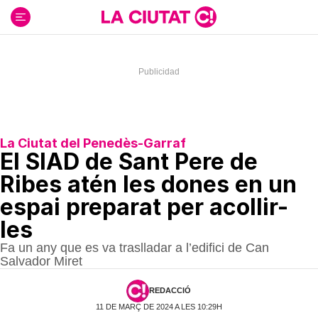
Ir
al
contenido
La Ciutat del Penedès-Garraf
El SIAD de Sant Pere de
Ribes atén les dones en un
espai preparat per acollir-
les
Fa un any que es va traslladar a l’edifici de Can
Salvador Miret
REDACCIÓ
11 DE MARÇ DE 2024 A LES 10:29H