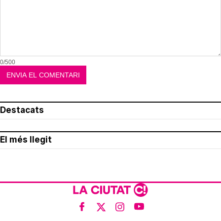
0/500
Destacats
El més llegit