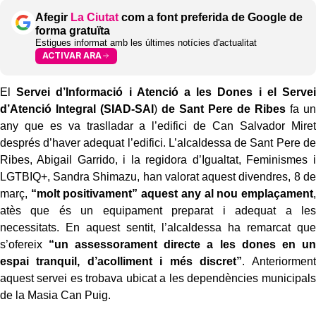
Afegir
La Ciutat
com a font preferida de Google de
forma gratuïta
Estigues informat amb les últimes notícies d'actualitat
ACTIVAR ARA
El
Servei d’Informació i Atenció a les Dones i el Servei
d’Atenció Integral (SIAD-SAI
)
de Sant Pere de Ribes
fa un
any que es va traslladar a l’edifici de Can Salvador Miret
després d’haver adequat l’edifici. L’alcaldessa de Sant Pere de
Ribes, Abigail Garrido, i la regidora d’Igualtat, Feminismes i
LGTBIQ+, Sandra Shimazu, han valorat aquest divendres, 8 de
març,
“molt positivament” aquest any al nou emplaçament
,
atès que és un equipament preparat i adequat a les
necessitats. En aquest sentit, l’alcaldessa ha remarcat que
s’ofereix
“un assessorament directe a les dones en un
espai tranquil, d’acolliment i més discret”
. Anteriorment
aquest servei es trobava ubicat a les dependències municipals
de la Masia Can Puig.