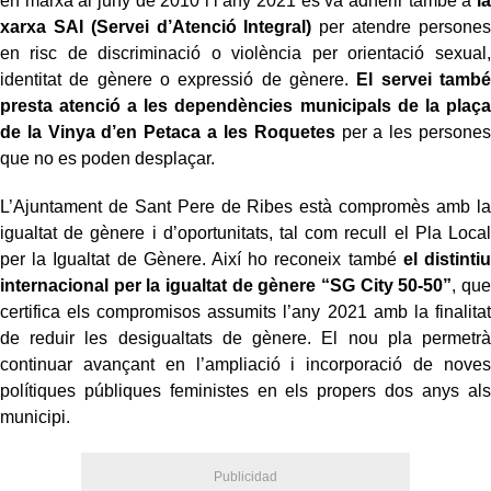
en marxa al juny de 2010 i l’any 2021 es va adherir també a
la
xarxa SAI (Servei d’Atenció Integral)
per atendre persones
en risc de discriminació o violència per orientació sexual,
identitat de gènere o expressió de gènere.
El servei també
presta atenció a les dependències municipals de la plaça
de la Vinya d’en Petaca a les Roquetes
per a les persones
que no es poden desplaçar.
L’Ajuntament de Sant Pere de Ribes està compromès amb la
igualtat de gènere i d’oportunitats, tal com recull el Pla Local
per la Igualtat de Gènere. Així ho reconeix també
el distintiu
internacional per la igualtat de gènere “SG City 50-50”
, que
certifica els compromisos assumits l’any 2021 amb la finalitat
de reduir les desigualtats de gènere. El nou pla permetrà
continuar avançant en l’ampliació i incorporació de noves
polítiques públiques feministes en els propers dos anys als
municipi.