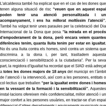
L’alcaldessa també ha explicat que en el cas de les dones que
tenen alguna situació de risc
“veuen que en aquest espai
poden tenir una atenció personalitzada i un
acompanyament, i ens ha millorat moltíssim l’atenció”
.
També ha volgut tenir unes paraules per la celebració del Dia
Internacional de la Dona que posa
“la mirada en el procés
d’empoderament de la dona, però encara veiem quantes
diferències tenim, quanta lluita tenim per estar en igualtat
.
No és una lluita contra els homes, sinó contra un sistema que
discrimina a la dona i, per tant, traslladem aquesta
conscienciació i sensibilització a la ciutadania”. Per la seva
part, la regidora d’Igualtat ha recordat que el SIAD està adreçat
a
totes les dones majors de 18 anys
del municipi en l’àmbit
de l’atenció i la intervenció, així com a les persones, entitats o
col·lectius que treballen
“per la igualtat entre dones i homes
en la vessant de la formació i la sensibilització”
. Aquestes
instal·lacions ofereixen més confidencialitat, millor atenció i un
major confort a les persones usuàries, en tractar-se d’un espai
diferenciat d’altres departaments i equipaments municipals que