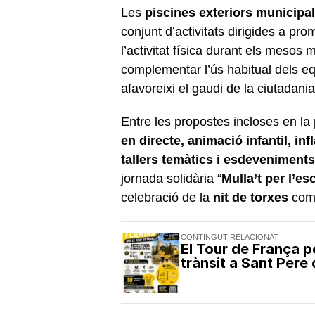
Les
piscines exteriors municipa
conjunt d’activitats dirigides a pro
l’activitat física durant els mesos
complementar l’ús habitual dels 
afavoreixi el gaudi de la ciutadani
Entre les propostes incloses en l
en directe, animació infantil, in
tallers temàtics i esdeveniments
jornada solidària “
Mulla’t per l’es
celebració de la
nit de torxes
com 
CONTINGUT RELACIONAT
El Tour de França p
trànsit a Sant Pere