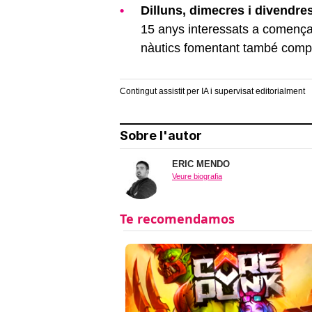
Dilluns, dimecres i divendres
15 anys interessats a començar
nàutics fomentant també compe
Contingut assistit per IA i supervisat editorialment
Sobre l'autor
ERIC MENDO
Veure biografia