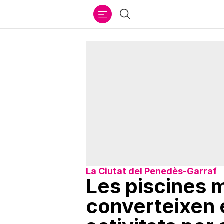
Ir
Cercar
al
contenido
La Ciutat del Penedès-Garraf
Les piscines 
converteixen e