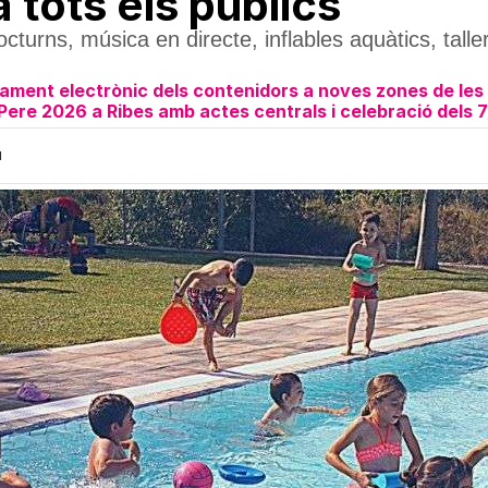
a tots els públics
turns, música en directe, inflables aquàtics, talle
cament electrònic dels contenidors a noves zones de le
ere 2026 a Ribes amb actes centrals i celebració dels 75
H