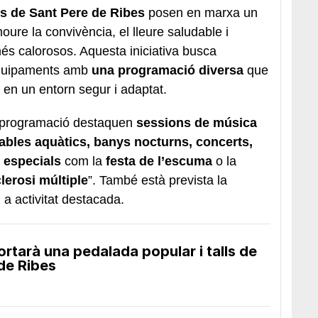
ls de
Sant Pere de Ribes
posen en marxa un
moure la convivència, el lleure saludable i
 més calorosos. Aquesta iniciativa busca
equipaments amb
una programació diversa
que
a en un entorn segur i adaptat.
a programació destaquen
sessions de música
flables aquàtics, banys nocturns, concerts,
 especials
com la
festa de l’escuma
o la
clerosi múltiple
”. També està prevista la
a activitat destacada.
ortarà una pedalada popular i talls de
 de Ribes