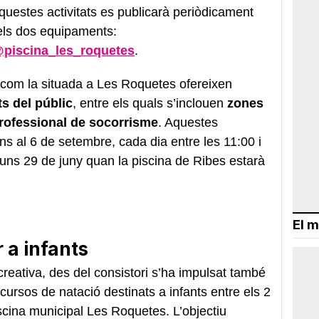
questes activitats es publicarà periòdicament
dels dos equipaments:
piscina_les_roquetes
.
s com la situada a Les Roquetes ofereixen
ts del públic
, entre els quals s’inclouen
zones
professional de socorrisme
. Aquestes
ns al 6 de setembre, cada dia entre les 11:00 i
lluns 29 de juny quan la piscina de Ribes estarà
El m
 a infants
creativa, des del consistori s’ha impulsat també
cursos de natació destinats a infants entre els 2
iscina municipal Les Roquetes. L’objectiu