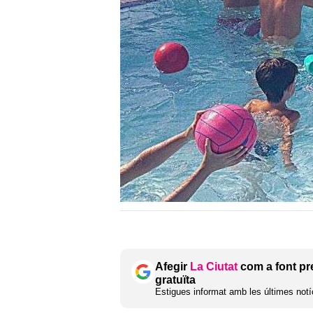
Afegir
La Ciutat
com a font pr
gratuïta
Estigues informat amb les últimes notíc