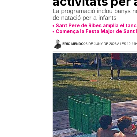
activitats per 
La programació inclou banys noc
de natació per a infants
Sant Pere de Ribes amplia el tan
Comença la Festa Major de Sant P
ERIC MENDO
26 DE JUNY DE 2026 A LES 12:44