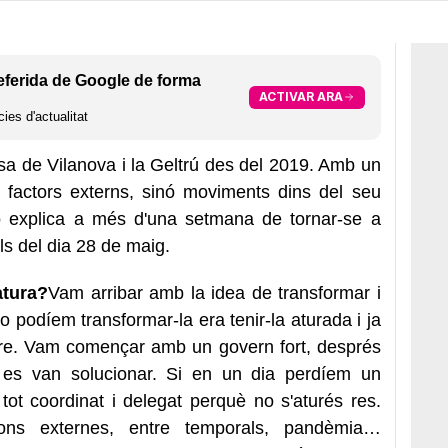
eferida de Google de forma
ACTIVAR ARA
ies d'actualitat
ssa de Vilanova i la Geltrú des del 2019. Amb un
factors externs, sinó moviments dins del seu
 explica a més d'una setmana de tornar-se a
ls del dia 28 de maig.
atura?
Vam arribar amb la idea de transformar i
no podíem transformar-la era tenir-la aturada i ja
rere. Vam començar amb un govern fort, després
 es van solucionar. Si en un dia perdíem un
ot coordinat i delegat perquè no s'aturés res.
ons externes, entre temporals, pandèmia…