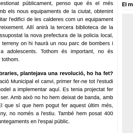
 gestionat públicament, penso que és el més
El m
mb els nous equipaments de la ciutat, obtenint
tar l'edifici de les calderes com un equipament
eixement. Allí anirà la tercera biblioteca de la
supostat la nova prefectura de la policia local,
el terreny on hi haurà un nou parc de bombers i
 a adolescents. Tothom és important, no és
r tothom.
braries, plantejava una revolució, ho ha fet?
ció Municipal el canvi, primer fer-ne tot l'estudi
 model a implementar aquí. Es tenia projectat fer
t ser. Amb això no ho hem deixat de banda, amb
 El que sí que hem pogut fer aquest últim més,
l'any, no només a l'estiu. També hem posat 400
ntegaments en l'espai públic.