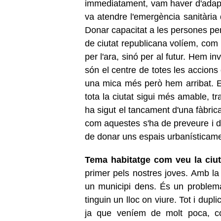
immediatament, vam haver d'adaptar
va atendre l'emergència sanitària 
Donar capacitat a les persones per
de ciutat republicana volíem, com 
per l'ara, sinó per al futur. Hem i
són el centre de totes les accions
una mica més però hem arribat. E
tota la ciutat sigui més amable, t
ha sigut el tancament d'una fàbric
com aquestes s'ha de preveure i di
de donar uns espais urbanísticame
Tema habitatge com veu la ciut
primer pels nostres joves. Amb la
un municipi dens. És un problema 
tinguin un lloc on viure. Tot i dupli
ja que veníem de molt poca, con