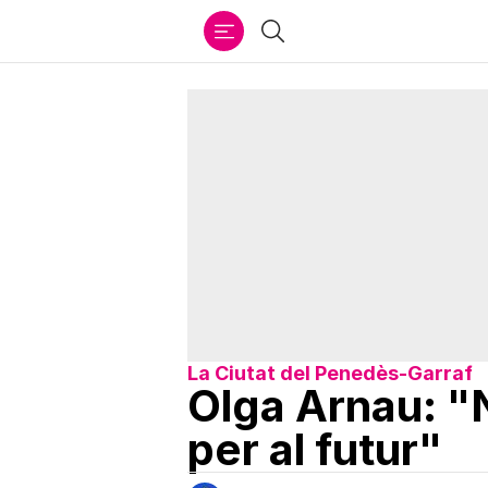
Ir
Cercar
al
contenido
La Ciutat del Penedès-Garraf
Olga Arnau: "N
per al futur"