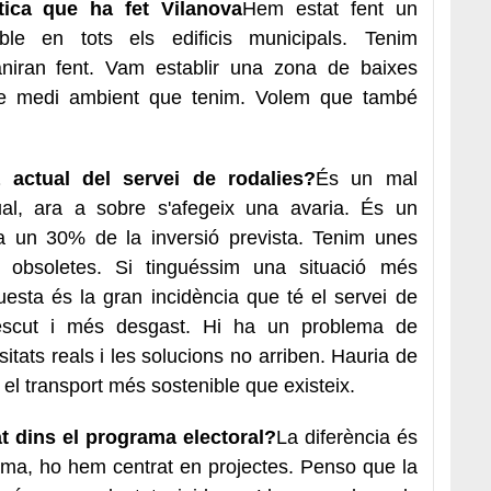
tica que ha fet Vilanova
Hem estat fent un
le en tots els edificis municipals. Tenim
aniran fent. Vam establir una zona de baixes
 de medi ambient que tenim. Volem que també
 actual del servei de rodalies?
És un mal
l, ara a sobre s'afegeix una avaria. És un
a un 30% de la inversió prevista. Tenim unes
s i obsoletes. Si tinguéssim una situació més
uesta és la gran incidència que té el servei de
rescut i més desgast. Hi ha un problema de
itats reals i les solucions no arriben. Hauria de
s el transport més sostenible que existeix.
at dins el programa electoral?
La diferència és
ma, ho hem centrat en projectes. Penso que la