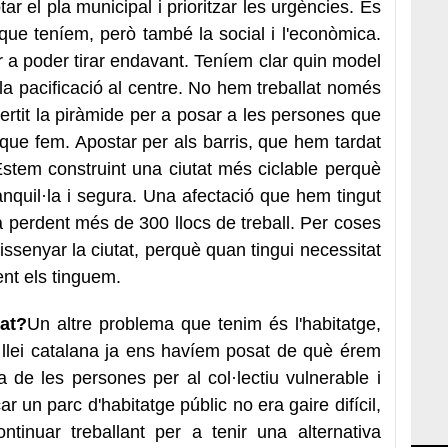
 el pla municipal i prioritzar les urgències. Es
que teníem, però també la social i l'econòmica.
 a poder tirar endavant. Teníem clar quin model
la pacificació al centre. No hem treballat només
nvertit la piràmide per a posar a les persones que
 que fem. Apostar per als barris, que hem tardat
stem construint una ciutat més ciclable perquè
ranquil·la i segura. Una afectació que hem tingut
a perdent més de 300 llocs de treball. Per coses
ssenyar la ciutat, perquè quan tingui necessitat
nt els tinguem.
at?
Un altre problema que tenim és l'habitatge,
 llei catalana ja ens havíem posat de què érem
de les persones per al col·lectiu vulnerable i
car un parc d'habitatge públic no era gaire difícil,
tinuar treballant per a tenir una alternativa