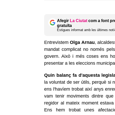
Afegir
La Ciutat
com a font pr
gratuïta
Estigues informat amb les últimes notíc
Entrevistem
Olga Arnau
, alcalde
mandat complicat no només pels 
govern. Això i més coses ens ho
presentar a les eleccions municipa
Quin balanç fa d'aquesta legisl
la voluntat de ser útils, perquè si 
ens l'havíem trobat així anys en
vam tenir moviments dintre que
regidor al mateix moment estava t
Ens hem trobat unes afectaci