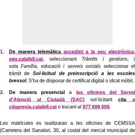
De manera telemàtica
accedint a la seu electrònica,
seu.calafell.cat
, seleccionant
Tràmits i gestions
, i
sota
Família, educació i serveis socials
seleccionar el
tràmit de
Sol·licitud de preinscripció a les escoles
bressol
. S'ha de disposar de certificat digital o idcat mòbil.
De manera presencial
a
les oficines del Servei
d'Atenció al Ciutadà (SAC)
sol·licitant
cita
a
citaprevia.calafell.cat
o trucant al
977 699 009
.
Les matrícules es realitzaran a les oficines de CEMSSA
(Carretera del Sanatori, 30, al costat del mercat municipal de