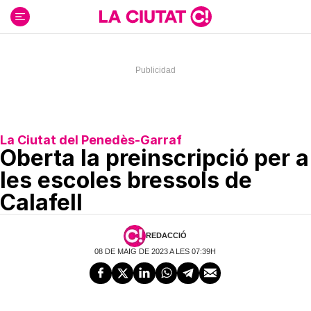
Ir
al
contenido
La Ciutat del Penedès-Garraf
Oberta la preinscripció per a
les escoles bressols de
Calafell
REDACCIÓ
08 DE MAIG DE 2023 A LES 07:39H