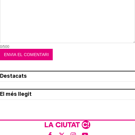
0/500
Destacats
El més llegit