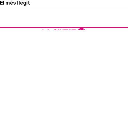
El més llegit
Avís legal
Política de privacitat
Política de cookies
Qui som
Contacte
Xarxes socials
Amb col·laboració de: