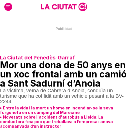
Ir
al
contenido
La Ciutat del Penedès-Garraf
Mor una dona de 50 anys en
un xoc frontal amb un camió
a Sant Sadurní d’Anoia
La víctima, veïna de Cabrera d’Anoia, conduïa un
turisme que ha col·lidit amb un vehicle pesant a la BV-
2244
Entre la vida i la mort un home en incendiar-se la seva
furgoneta en un càmping del Maresme
Novetats sobre l'accident d'autobús a Lleida: La
conductora feia poc que treballava a l’empresa i anava
acompanyada d’un instructor