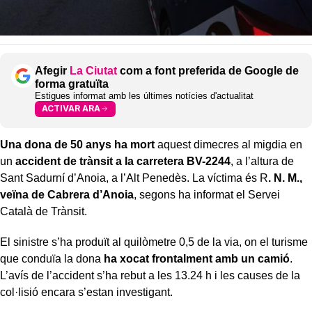
Afegir
La Ciutat
com a font preferida de Google de
forma gratuïta
Estigues informat amb les últimes notícies d'actualitat
ACTIVAR ARA
Una dona de 50 anys
ha mort
aquest dimecres al migdia en
un
accident de trànsit a la carretera BV-2244
, a l’altura de
Sant Sadurní d’Anoia, a l’Alt Penedès. La víctima és R
. N. M.,
veïna de Cabrera d’Anoia
, segons ha informat el Servei
Català de Trànsit.
El sinistre s’ha produït al quilòmetre 0,5 de la via, on el turisme
que conduïa la dona
ha xocat frontalment amb un camió
.
L’avís de l’accident s’ha rebut a les 13.24 h i les causes de la
col·lisió encara s’estan investigant.