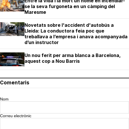
Entre la vida i la mort un home en incendiar-
se la seva furgoneta en un càmping del
Maresme
Novetats sobre l'accident d'autobús a
Lleida: La conductora feia poc que
treballava a l’empresa i anava acompanyada
d’un instructor
Un nou ferit per arma blanca a Barcelona,
aquest cop a Nou Barris
Comentaris
Nom
Correu electrònic