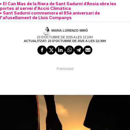
El Can Mas de la Riera de Sant Sadurní d’Anoia obre les
portes al servei d'Acció Climàtica
Sant Sadurní commemora el 85è aniversari de
l'afusellament de Lluís Companys
MARIA LORENZO MIRÓ
23 D'OCTUBRE DE 2025 A LES 12:24H
ACTUALITZAT: 23 D'OCTUBRE DE 2025 A LES 12:30H