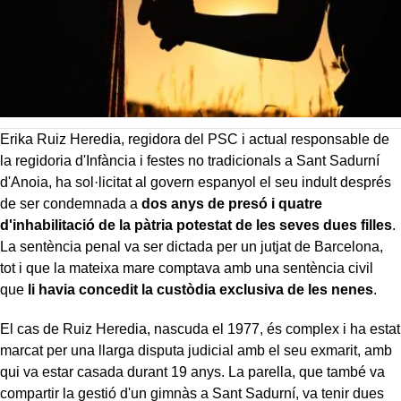
Erika Ruiz Heredia, regidora del PSC i actual responsable de
la regidoria d'Infància i festes no tradicionals a Sant Sadurní
d'Anoia, ha sol·licitat al govern espanyol el seu indult després
de ser condemnada a
dos anys de presó i quatre
d'inhabilitació de la pàtria potestat de les seves dues filles
.
La sentència penal va ser dictada per un jutjat de Barcelona,
tot i que la mateixa mare comptava amb una sentència civil
que
li havia concedit la custòdia exclusiva de les nenes
.
El cas de Ruiz Heredia, nascuda el 1977, és complex i ha estat
marcat per una llarga disputa judicial amb el seu exmarit, amb
qui va estar casada durant 19 anys. La parella, que també va
compartir la gestió d'un gimnàs a Sant Sadurní, va tenir dues