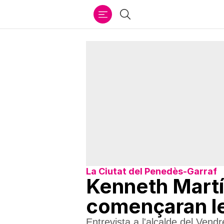
Ir
Cercar
al
contenido
La Ciutat del Penedès-Garraf
Kenneth Martí
començaran le
Entrevista a l'alcalde del Vend