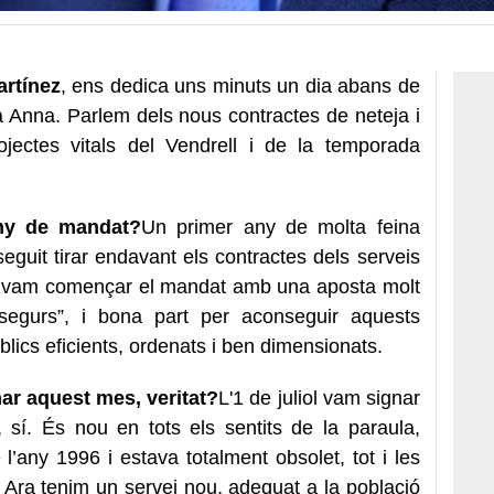
rtínez
, ens dedica uns minuts un dia abans de
 Anna. Parlem dels nous contractes de neteja i
rojectes vitals del Vendrell i de la temporada
ny de mandat?
Un primer any de molta feina
guit tirar endavant els contractes dels serveis
es vam començar el mandat amb una aposta molt
i segurs”, i bona part per aconseguir aquests
blics eficients, ordenats i ben dimensionats.
nar aquest mes, veritat?
L'1 de juliol vam signar
, sí. És nou en tots els sentits de la paraula,
 l’any 1996 i estava totalment obsolet, tot i les
 Ara tenim un servei nou, adequat a la població