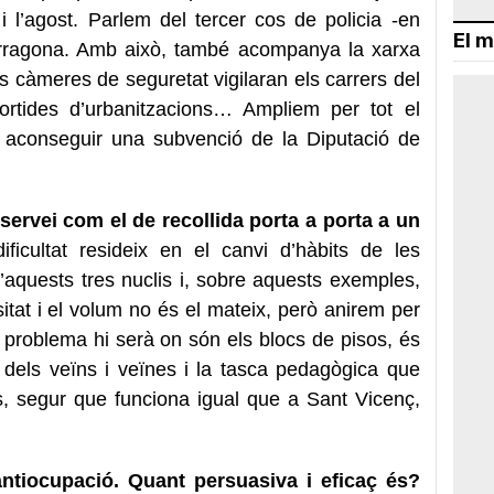
i l’agost. Parlem del tercer cos de policia -en
El m
Tarragona. Amb això, també acompanya la xarxa
 càmeres de seguretat vigilaran els carrers del
sortides d’urbanitzacions… Ampliem per tot el
a aconseguir una subvenció de la Diputació de
 servei com el de recollida porta a porta a un
ificultat resideix en el canvi d’hàbits de les
’aquests tres nuclis i, sobre aquests exemples,
tat i el volum no és el mateix, però anirem per
l problema hi serà on són els blocs de pisos, és
 dels veïns i veïnes i la tasca pedagògica que
, segur que funciona igual que a Sant Vicenç,
antiocupació. Quant persuasiva i eficaç és?