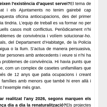
eixen l’existència d’aquest servei?
El tema de
cat i els Ajuntaments no tenim gairebé cap
uesta oficina antiocupacions, des del primer
 tindria. L’equip de treball es va formar no per
ells casos molt conflictius. Periòdicament n’hi
blemes de convivència i volíem solucionar-ho.
ls, del Departament d’Habitatge, de la Policia
’aigua o la llum. S’actua de manera persuasiva,
ar persones amb antecedents i veure si n’hi ha
a problemes de convivència. Hi havia punts que
me, com un complex de casetes unifamiliars que
és de 12 anys que patia ocupacions i creant
 famílies amb menors que també hi eren allà i
t l’exemple més gran.
tar realitzat l'any 2026, segons marquen els
a dia a dia la renaturalització?
Els projectes