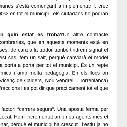
manes s’està començant a implementar i, crec
100% en tot el municipi i els ciutadans ho podran
en quin estat es troba?
Un altre contracte
escombraries, que en aquests moments està en
eses; de cara a la tardor també tindrem signat el
est cas, fem un salt, perquè canviarà el model
da porta a porta per tot el municipi. És un repte
mica i amb molta pedagogia. En els llocs on
 Vicenç de Calders, Nou Vendrell i Torreblanca)
raccions i es pot dir que pràcticament tot el que
m factor: “carrers segurs”. Una aposta ferma per
ia Local. Hem incrementat amb nou agents més el
ar, perquè el municipi ha crescut i l’estiu ja no