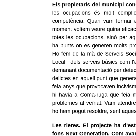
Els propietaris del municipi con
les ocupacions és molt compli
competència. Quan vam formar aq
moment volíem veure quina eficàcia
totes les ocupacions, sinó per aqu
ha punts on es generen molts pro
Ho fem de la mà de Serveis Socia
Local i dels serveis bàsics com l
demanant documentació per detect
delictes en aquell punt que gener
feia anys que provocaven incivis
hi havia a Coma-ruga que feia m
problemes al veïnat. Vam atendre
ho hem pogut resoldre, sent aques
Les rieres. El projecte ha d’es
fons Next Generation. Com avanç