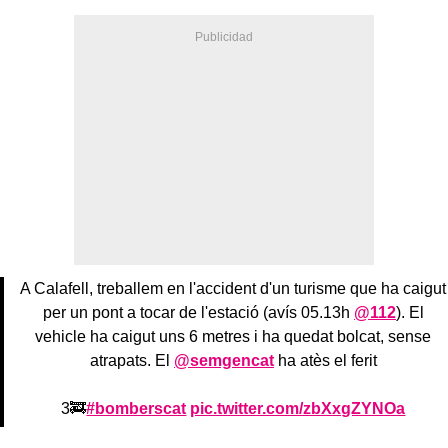
A Calafell, treballem en l'accident d'un turisme que ha caigut
per un pont a tocar de l'estació (avís 05.13h
@112
). El
vehicle ha caigut uns 6 metres i ha quedat bolcat, sense
atrapats. El
@semgencat
ha atès el ferit
3🚒
#bomberscat
pic.twitter.com/zbXxgZYNOa