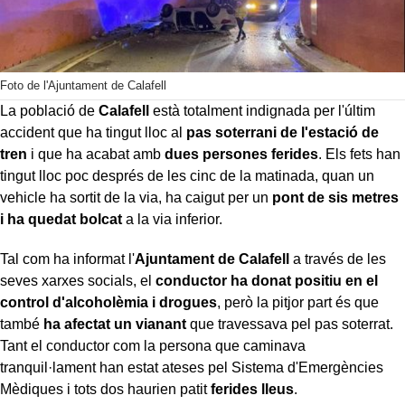
Foto de l'Ajuntament de Calafell
La població de
Calafell
està totalment indignada per l'últim
accident que ha tingut lloc al
pas soterrani de l'estació de
tren
i que ha acabat amb
dues persones ferides
. Els fets han
tingut lloc poc després de les cinc de la matinada, quan un
vehicle ha sortit de la via, ha caigut per un
pont de sis metres
i ha quedat bolcat
a la via inferior.
Tal com ha informat l'
Ajuntament de Calafell
a través de les
seves xarxes socials, el
conductor ha donat positiu en el
control d'alcoholèmia i drogues
, però la pitjor part és que
també
ha afectat un vianant
que travessava pel pas soterrat.
Tant el conductor com la persona que caminava
tranquil·lament han estat ateses pel Sistema d'Emergències
Mèdiques i tots dos haurien patit
ferides lleus
.