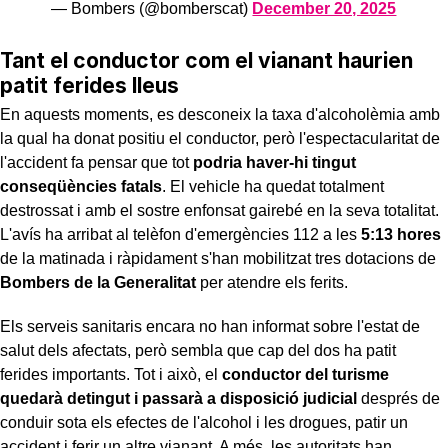
— Bombers (@bomberscat)
December 20, 2025
Tant el conductor com el vianant haurien
patit ferides lleus
En aquests moments, es desconeix la taxa d'alcoholèmia amb
la qual ha donat positiu el conductor, però l'espectacularitat de
l'accident fa pensar que tot
podria haver-hi tingut
conseqüències fatals
. El vehicle ha quedat totalment
destrossat i amb el sostre enfonsat gairebé en la seva totalitat.
L'avís ha arribat al telèfon d'emergències 112 a les
5:13 hores
de la matinada i ràpidament s'han mobilitzat tres dotacions de
Bombers de la Generalitat
per atendre els ferits.
Els serveis sanitaris encara no han informat sobre l'estat de
salut dels afectats, però sembla que cap del dos ha patit
ferides importants. Tot i això, el
conductor del turisme
quedarà detingut i passarà a disposició judicial
després de
conduir sota els efectes de l'alcohol i les drogues, patir un
accident i ferir un altre vianant. A més, les autoritats han