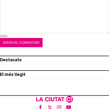
0/500
Destacats
El més llegit