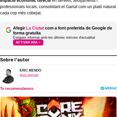
impacte econòmic directe
en serveis, allotjaments i
professionals locals, consolidant el Garraf com un plató natural
cada cop més cobejat.
Afegir
La Ciutat
com a font preferida de Google de
forma gratuïta
Estigues informat amb les últimes notícies d'actualitat
ACTIVAR ARA
Sobre l'autor
ERIC MENDO
Veure biografia