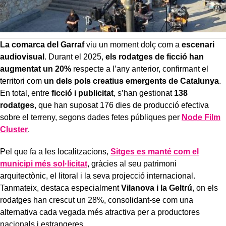
La comarca del Garraf
viu un moment dolç com a
escenari
audiovisual
. Durant el 2025,
els rodatges de ficció han
augmentat un 20%
respecte a l’any anterior, confirmant el
territori com
un dels pols creatius emergents de Catalunya
.
En total, entre
ficció i publicitat
, s’han gestionat
138
rodatges
, que han suposat 176 dies de producció efectiva
sobre el terreny, segons dades fetes públiques per
Node Film
Cluster
.
Pel que fa a les localitzacions,
Sitges es manté com el
municipi més sol·licitat
, gràcies al seu patrimoni
arquitectònic, el litoral i la seva projecció internacional.
Tanmateix, destaca especialment
Vilanova i la Geltrú
, on els
rodatges han crescut un 28%, consolidant-se com una
alternativa cada vegada més atractiva per a productores
nacionals i estrangeres.