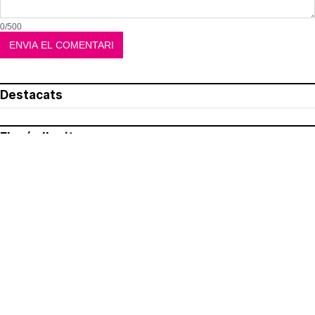
0/500
Destacats
El més llegit
Avís legal
Política de privacitat
Política de cookies
Qui som