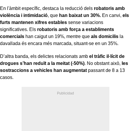
En l'àmbit específic, destaca la reducció dels
robatoris amb
violència i intimidació
, que
han baixat un 30%.
En canvi,
els
furts mantenen xifres estables
sense variacions
significatives. Els
robatoris amb força a establiments
comercials
han caigut un 19%, mentre que
als domicilis
la
davallada és encara més marcada, situant-se en un 35%.
D’altra banda, els delictes relacionats amb
el tràfic il·lícit de
drogues s’han reduït a la meitat (-50%)
. No obstant això,
les
sostraccions a vehicles han augmentat
passant de 8 a 13
casos.