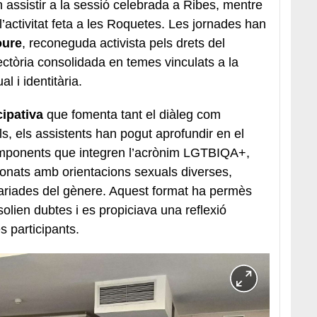
assistir a la sessió celebrada a Ribes, mentre
’activitat feta a les Roquetes. Les jornades han
oure
, reconeguda activista pels drets del
ctòria consolidada en temes vinculats a la
l i identitària.
ipativa
que fomenta tant el diàleg com
ls, els assistents han pogut aprofundir en el
 components que integren l’acrònim LGTBIQA+,
ionats amb orientacions sexuals diverses,
 variades del gènere. Aquest format ha permès
olien dubtes i es propiciava una reflexió
s participants.