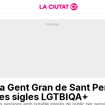
la Gent Gran de Sant Pe
es sigles LGTBIQA+
 sessions amb notable interès de públic per sensibi