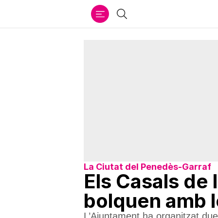
Ir
Cercar
al
contenido
La Ciutat del Penedès-Garraf
Els Casals de 
bolquen amb l
L’Ajuntament ha organitzat dues