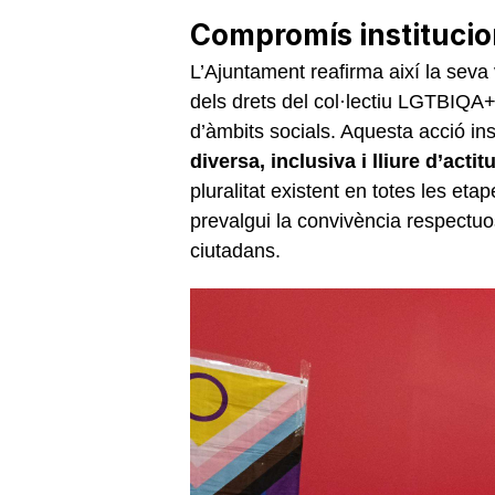
Compromís institucion
L’Ajuntament reafirma així la seva 
dels drets del col·lectiu LGTBIQA
d’àmbits socials. Aquesta acció i
diversa, inclusiva i lliure d’acti
pluralitat existent en totes les eta
prevalgui la convivència respectuo
ciutadans.