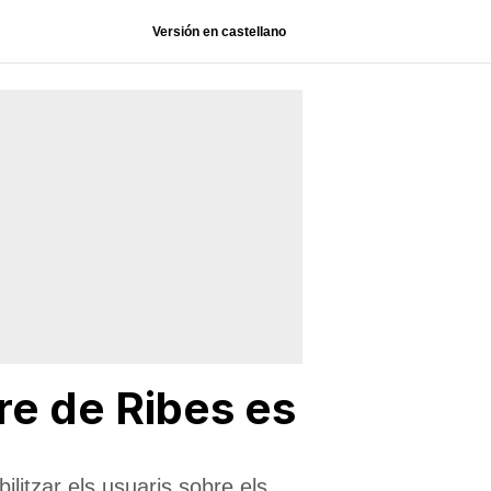
Versión en castellano
re de Ribes es
litzar els usuaris sobre els