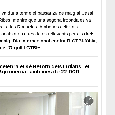
 va dur a terme el passat 29 de maig al Casal
 Ribes, mentre que una segona trobada es va
icat a les Roquetes. Ambdues activitats
ionats amb dues dates rellevants per als drets
maig, Dia Internacional contra l'LGTBI-fòbia
,
 de l'Orgull LGTBI+
.
elebra el 9è Retorn dels Indians i el
l’Agromercat amb més de 22.000