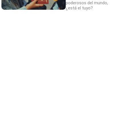
poderosos del mundo,
¿está el tuyo?
¿Conocías estos 5 consejos?
Consejos infalibles para eliminar la cal del
baño fácil y rápido
¿Por qué se contagia?