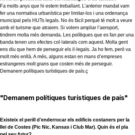
Fa molts anys que hi estem treballant. L’anterior mandat vam
fer una normativa urbanística per limitar-los i una ordenança
municipal pels HUTs legals. No és fàcil perquè té molt a veure
amb el turisme que atraiem. Si volem ampliar l’aeroport,
tindrem molta més demanda. Les polítiques que es fan per una
banda tenen uns efectes col·laterals com aquest. Molta gent
ens diu que hem de perseguir els il·legals. Ja ho fem, però va
molt més enllà. A més, alguns estan en mans d’empreses
estrangeres molt grans que costen més de perseguir.
Demanem polítiques turístiques de país.ç
"Demanem polítiques turístiques de país"
Existeix el perill d’enderrocar els edificis costaners per la
llei de Costes (Pic Nic, Kansas i Club Mar). Quin és el pla
pel seu futur?