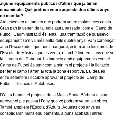
alguns equipaments públics i d’altres que ja tenim
encaminats. Què podrem veure aquests dos últims anys
de mandat?
Ara estem en el tram en què podrem veure moltes més coses.
Gran part ja venen de la legislatura passada, com el Camp de
Futbol. L’administració és lenta i una tramitació de qualsevol
equipament se’n va més enllà dels quatre anys. Vam començar
amb l’Escorxador, que hem inaugurat; estem amb les obres de
l’Escola de Música, que es veurà, o també tindrem l’any que ve
la llibreria del Patronat. La intenció amb equipaments com el
Camp de Futbol és tenir com a mínim el projecte i la licitació
per fer el camp i arranjar tota la zona esportiva. La idea és
entre setembre i octubre aprovar el projecte del Camp de
Futbol i l’Estació d’Autobusos.
D’altra banda, el projecte de la Masia Santa Bàrbara el vam
aprovar el ple passat i l’any que ve podrem veure les obres.
També ampliem l’Escola d’Adults. Aquests dos anys es
consolidaran molts equipaments, alguns acabats i altres