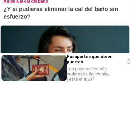
Adiós a la cal del baño
¿Y si pudieras eliminar la cal del baño sin
esfuerzo?
Pasaportes que abren
puertas
Los pasaportes más
poderosos del mundo,
¿está el tuyo?
Esto explica el bostezo
Así reacciona tu cerebro al ver bostezar a
otros