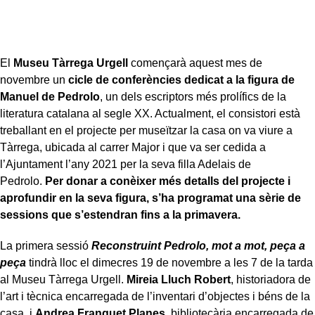
El
Museu Tàrrega Urgell
començarà aquest mes de
novembre un
cicle de conferències dedicat a la figura de
Manuel de Pedrolo
, un dels escriptors més prolífics de la
literatura catalana al segle XX. Actualment, el consistori està
treballant en el projecte per museïtzar la casa on va viure a
Tàrrega, ubicada al carrer Major i que va ser cedida a
l’Ajuntament l’any 2021 per la seva filla Adelais de
Pedrolo.
Per donar a conèixer més detalls del projecte i
aprofundir en la seva figura, s’ha programat una sèrie de
sessions que s’estendran fins a la primavera.
La primera sessió
Reconstruint Pedrolo, mot a mot, peça a
peça
tindrà lloc el dimecres 19 de novembre a les 7 de la tarda
al Museu Tàrrega Urgell.
Mireia Lluch Robert
, historiadora de
l’art i tècnica encarregada de l’inventari d’objectes i béns de la
casa, i
Andrea Franquet Planes
, bibliotecària encarregada de