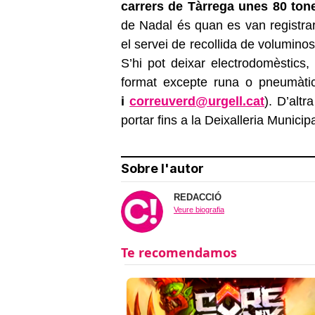
carrers de Tàrrega unes 80 to
de Nadal és quan es van registra
el servei de recollida de volumino
S’hi pot deixar electrodomèstics
format excepte runa o pneumàtic
i
correuverd@urgell.cat
). D’alt
portar fins a la Deixalleria Munici
Sobre l'autor
REDACCIÓ
Veure biografia