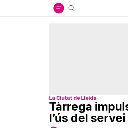
Ir
Cercar
al
contenido
La Ciutat de Lleida
Tàrrega impul
l’ús del serve