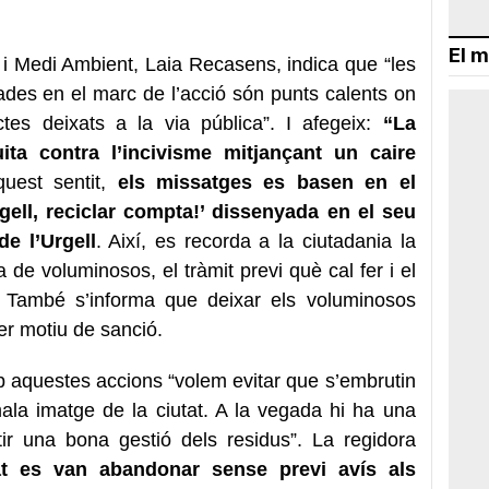
El m
 i Medi Ambient, Laia Recasens, indica que “les
nades en el marc de l’acció són punts calents on
ctes deixats a la via pública”. I afegeix:
“La
ita contra l’incivisme mitjançant un caire
uest sentit,
els missatges es basen en el
gell, reciclar compta!’ dissenyada en el seu
e l’Urgell
. Així, es recorda a la ciutadania la
da de voluminosos, el tràmit previ què cal fer i el
n. També s’informa que deixar els voluminosos
er motiu de sanció.
aquestes accions “volem evitar que s’embrutin
ala imatge de la ciutat. A la vegada hi ha una
tir una bona gestió dels residus”. La regidora
at es van abandonar sense previ avís als