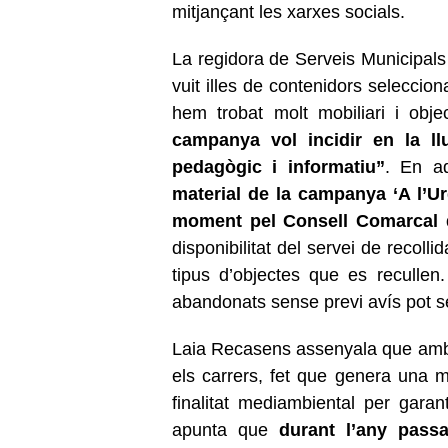
mitjançant les xarxes socials.
La regidora de Serveis Municipals
vuit illes de contenidors seleccio
hem trobat molt mobiliari i obje
campanya vol incidir en la llu
pedagògic i informatiu”
. En aq
material de la campanya ‘A l’Ur
moment pel Consell Comarcal d
disponibilitat del servei de recolli
tipus d’objectes que es reculle
abandonats sense previ avís pot s
Laia Recasens assenyala que amb 
els carrers, fet que genera una m
finalitat mediambiental per garan
apunta que
durant l’any pass