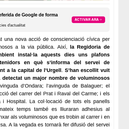
eferida de Google de forma
ACTIVAR ARA
ies d'actualitat
at una nova acció de conscienciació cívica per
nosos a la via pública. Així,
la Regidoria de
bient instal·la aquests dies uns plafons
ntenidors en què s’informa del servei de
t a la capital de l’Urgell
.
S’han escollit vuit
ha detectat un major nombre de voluminosos
avinguda d’Ondara; l’avinguda de Balaguer; el
cció del carrer del Prat i Raval del Carme; i els
 i Hospital. La col·locació de tots els panells
mateix temps també es lliuraran adhesius al
nxar als voluminosos que es trobin al carrer i en
sa. A la vegada es tornarà fer difusió del servei