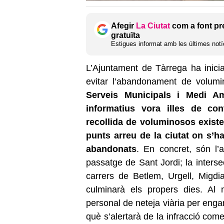
Afegir
La Ciutat
com a font pr
gratuïta
Estigues informat amb les últimes notíc
L’Ajuntament de Tàrrega ha inici
evitar l’abandonament de volumi
Serveis Municipals i Medi Am
informatius vora illes de co
recollida de voluminosos existen
punts arreu de la ciutat on s’
abandonats
. En concret, són l’
passatge de Sant Jordi; la interse
carrers de Betlem, Urgell, Migdia
culminarà els propers dies. Al 
personal de neteja viària per enga
què s’alertarà de la infracció come