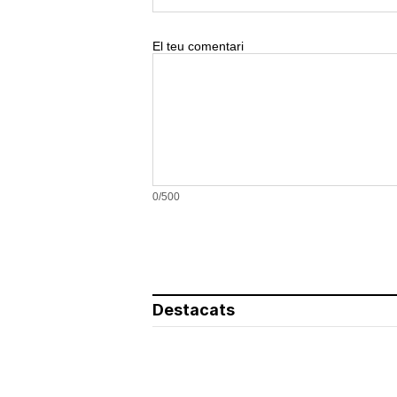
El teu comentari
0/500
Destacats