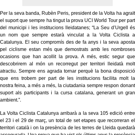
Per la seva banda, Rubèn Peris, president de la Volta ha agraït
el suport que sempre ha tingut la prova UCI World Tour per part
del municipi i les institucions lleidatanes; “La Seu d’Urgell és
un nom que sempre estarà vinculat a la Volta Ciclista a
Catalunya. El seu compromís des de fa anys i la seva aposta
pel ciclisme estan més que demostrats amb les nombroses
ocasions que han acollit la prova. A més, estic segur que
descobrirem al món un recorregut per territori lleidatà molt
atractiu. Sempre ens agrada tornar perquè la bona disposició
que ens trobem per part de les institucions facilita molt la
nostra feina, a més a més, la ciutadania sempre respon donant
suport als participants i la cursa catalana, generant un gran
ambient.”.
La Volta Ciclista Catalunya arribarà a la seva 105 edició entre
el 23 i el 29 de març, un total de set etapes que recorreran el
territori català i on la presència de les terres de Lleida quedarà
assegurada. Una prova que ha vist els últims anys la presència