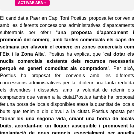
ACTIVAR ARA
El candidat a Paer en Cap, Toni Postius, proposa fer convenis
amb les diferents concessions administratives d’aparcaments
subterranis per oferir “
una proposta d’aparcament i
promoció del comerç, amb tarifes comercials els caps de
setmana per afavorir el comerç en zones comercials com
l’Eix i la Zona Alta
”. Postius ha explicat que “
cal dotar els
nuclis comercials existents dels recursos necessaris
perquè es generi comoditat als compradors
”. Per això,
Postius ha proposat fer convenis amb les diferents
concessions administratives per tal d’oferir una tarifa reduïda
els divendres i dissabtes, amb la voluntat de retenir els
compradors que venen a la ciutat.Postius també ha proposat
fer una borsa de locals disponibles atesa la quantitat de locals
buits que tenim a dia d’avui a la ciutat. Postius aposta per
“
donar-los una segona vida, creant una borsa de locals
buits, acordant-ne un lloguer assequible i promovent la
implantació de nous negocis, especialment per aquells