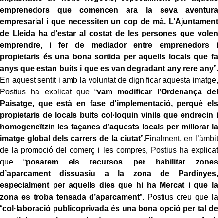
emprenedors que comencen ara la seva aventura
empresarial i que necessiten un cop de mà. L’Ajuntament
de Lleida ha d’estar al costat de les persones que volen
emprendre, i fer de mediador entre emprenedors i
propietaris és una bona sortida per aquells locals que fa
anys que estan buits i que es van degradant any rere any
”.
En aquest sentit i amb la voluntat de dignificar aquesta imatge,
Postius ha explicat que “
vam modificar l’Ordenança del
Paisatge, que està en fase d'implementació, perquè els
propietaris de locals buits col·loquin vinils que endrecin i
homogeneïtzin les façanes d’aquests locals per millorar la
imatge global dels carrers de la ciutat
”.Finalment, en l’àmbit
de la promoció del comerç i les compres, Postius ha explicat
que “
posarem els recursos per habilitar zones
d’aparcament dissuasiu a la zona de Pardinyes,
especialment per aquells dies que hi ha Mercat i que la
zona es troba tensada d’aparcament
”. Postius creu que la
“
col·laboració publicoprivada és una bona opció per tal de