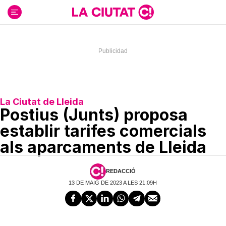
Ir
al
contenido
La Ciutat de Lleida
Postius (Junts) proposa
establir tarifes comercials
als aparcaments de Lleida
REDACCIÓ
13 DE MAIG DE 2023 A LES 21:09H