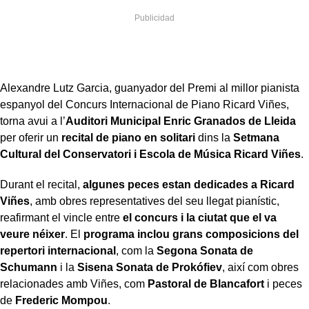
Alexandre Lutz Garcia, guanyador del Premi al millor pianista
espanyol del Concurs Internacional de Piano Ricard Viñes,
torna avui a l’
Auditori Municipal Enric Granados de Lleida
per oferir un
recital de piano en solitari
dins la
Setmana
Cultural del Conservatori i Escola de Música Ricard Viñes
.
Durant el recital,
algunes peces estan dedicades a Ricard
Viñes
, amb obres representatives del seu llegat pianístic,
reafirmant el vincle entre
el concurs i la ciutat que el va
veure néixer
. El
programa inclou grans composicions del
repertori internacional
, com la
Segona Sonata de
Schumann
i la
Sisena Sonata de Prokófiev
, així com obres
relacionades amb Viñes, com
Pastoral de Blancafort
i peces
de
Frederic Mompou
.