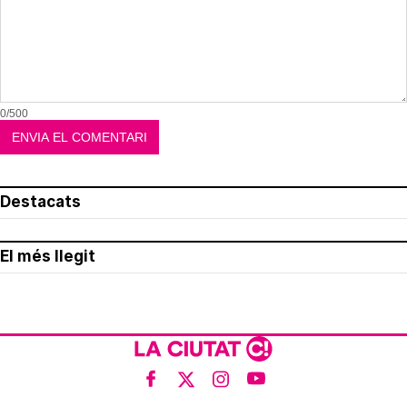
0/500
Destacats
El més llegit