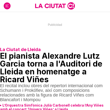
Ir
al
contenido
La Ciutat de Lleida
El pianista Alexandre Lutz
Garcia torna a l'Auditori de
Lleida en homenatge a
Ricard Viñes
El recital inclou obres del repertori internacional com
Schumann i Prokófiev, així com composicions
relacionades amb la figura de Ricard Viñes com
Blancafort i Mompou
L’Orquestra Simfònica Julià Carbonell celebra l’Any Viñes
amb el concert ‘Univers Viñes’ a Lleida