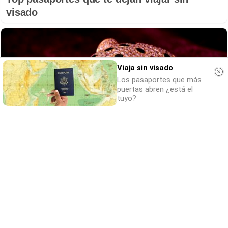
visado
Viaja sin visado
Los pasaportes que más
puertas abren ¿está el
tuyo?
Belleza indomable
El diamante que simboliza la feminidad
indomable