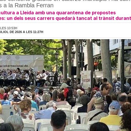
ts a la Rambla Ferran
cultura a Lleida amb una quarantena de propostes
s: un dels seus carrers quedarà tancat al trànsit durant
 LES 10:53H
LIOL DE 2026 A LES 11:27H