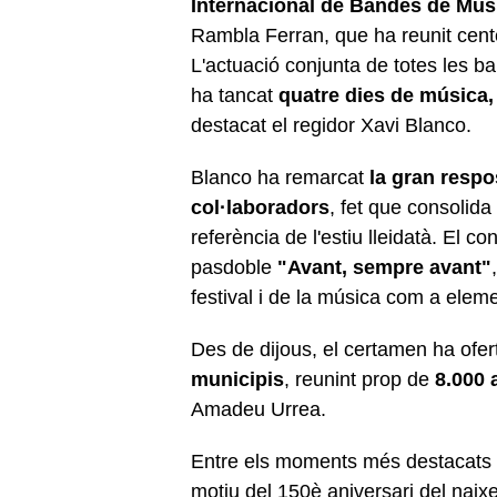
Internacional de Bandes de Mú
Rambla Ferran, que ha reunit cente
L'actuació conjunta de totes les b
ha tancat
quatre dies de música, 
destacat el regidor Xavi Blanco.
Blanco ha remarcat
la gran respo
col·laboradors
, fet que consolid
referència de l'estiu lleidatà. El co
pasdoble
"Avant, sempre avant"
festival i de la música com a eleme
Des de dijous, el certamen ha ofer
municipis
, reunint prop de
8.000 
Amadeu Urrea.
Entre els moments més destacats 
motiu del 150è aniversari del naix