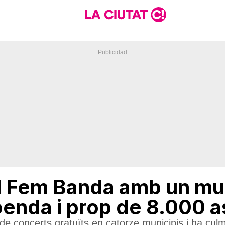
el Fem Banda amb un mul
oenda i prop de 8.000 a
a de concerts gratuïts en catorze municipis i ha cul