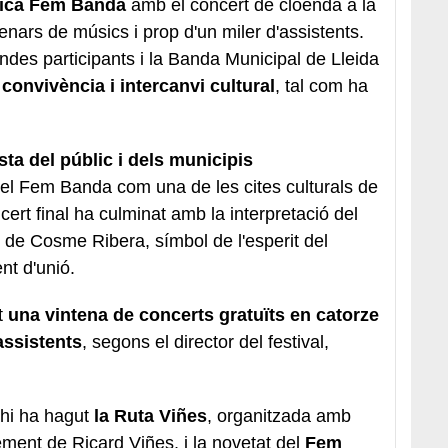
sica Fem Banda
amb el concert de cloenda a la
nars de músics i prop d'un miler d'assistents.
andes participants i la Banda Municipal de Lleida
convivència i intercanvi cultural
, tal com ha
sta del públic i dels municipis
a el Fem Banda com una de les cites culturals de
ncert final ha culminat amb la interpretació del
, de Cosme Ribera, símbol de l'esperit del
nt d'unió.
t
una vintena de concerts gratuïts en catorze
assistents
, segons el director del festival,
hi ha hagut
la Ruta Viñes
, organitzada amb
ement de Ricard Viñes, i la novetat del
Fem