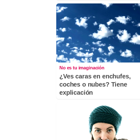
No es tu imaginación
¿Ves caras en enchufes,
coches o nubes? Tiene
explicación