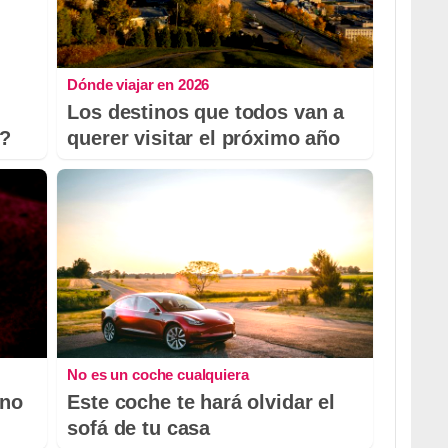
Dónde viajar en 2026
Los destinos que todos van a
o?
querer visitar el próximo año
No es un coche cualquiera
 no
Este coche te hará olvidar el
sofá de tu casa