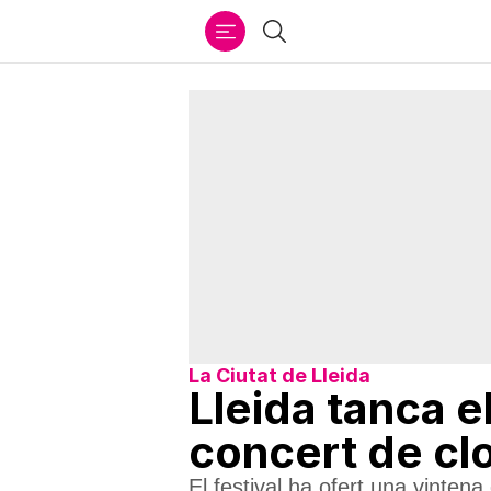
Ir
Cercar
al
contenido
La Ciutat de Lleida
Lleida tanca 
concert de cl
El festival ha ofert una vinten