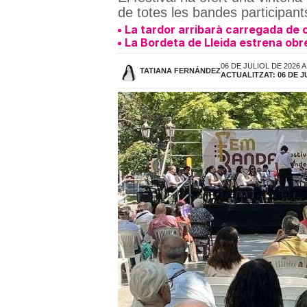
de totes les bandes participan
La tardor arribarà carregada de 
La Bordeta de Lleida estrena obre
06 DE JULIOL DE 2026 A
TATIANA FERNÁNDEZ
ACTUALITZAT: 06 DE JU