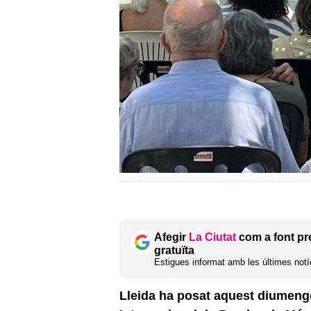
Afegir
La Ciutat
com a font pr
gratuïta
Estigues informat amb les últimes notíc
Lleida ha posat aquest diumenge 