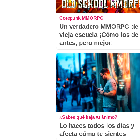
Corepunk MMORPG
Un verdadero MMORPG de 
vieja escuela ¡Cómo los de
antes, pero mejor!
¿Sabes qué baja tu ánimo?
Lo haces todos los días y
afecta cómo te sientes