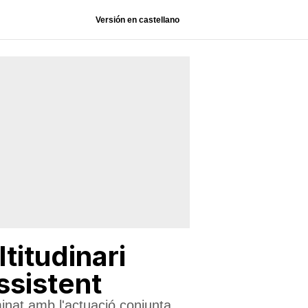
Versión en castellano
titudinari
ssistent
minat amb l'actuació conjunta