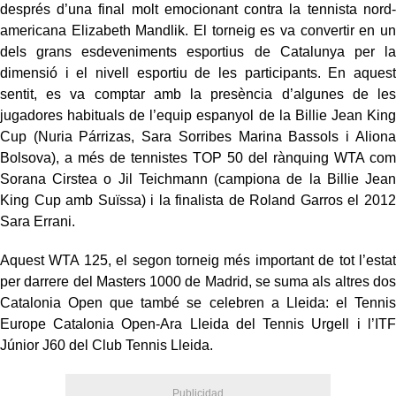
després d’una final molt emocionant contra la tennista nord-
americana Elizabeth Mandlik. El torneig es va convertir en un
dels grans esdeveniments esportius de Catalunya per la
dimensió i el nivell esportiu de les participants. En aquest
sentit, es va comptar amb la presència d’algunes de les
jugadores habituals de l’equip espanyol de la Billie Jean King
Cup (Nuria Párrizas, Sara Sorribes Marina Bassols i Aliona
Bolsova), a més de tennistes TOP 50 del rànquing WTA com
Sorana Cirstea o Jil Teichmann (campiona de la Billie Jean
King Cup amb Suïssa) i la finalista de Roland Garros el 2012
Sara Errani.
Aquest WTA 125, el segon torneig més important de tot l’estat
per darrere del Masters 1000 de Madrid, se suma als altres dos
Catalonia Open que també se celebren a Lleida: el Tennis
Europe Catalonia Open-Ara Lleida del Tennis Urgell i l’ITF
Júnior J60 del Club Tennis Lleida.