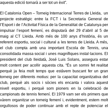
aquesta edició tornarà a ser tot un èxit”.
El Catalonia Open – Torneig Internacional Terres de Lleida, un
projecte estratègic entre la FCT i la Secretaria General de
l’Esport i de l’Activitat Física de la Generalitat de Catalunya per
impulsar l’esport femení, es disputarà del 29 d’abril al 5 de
maig al CT Lleida. Amb més de 100 anys d’història, és un
referent esportiu, social i cultural a les terres de Lleida. A més,
el club compta amb una important Escola de Tennis, una
consolidada massa social i unes magnífiques instal·lacions. El
president del club lleidatà, José Luis Solans, assegura estar
molt content per acollir aquesta cita. “És un somni fet realitat
perquè ja feia molt temps que estàvem buscant fer un gran
torneig per diferents motius: per la capacitat organitzativa del
club, perquè als socis i sòcies els encanta i valora aquest
nivell esportiu, i perquè som pioners en la celebració de
campionats de tennis femení. El 1979 vam ser els primers que
vàrem organitzar un torneig femení i, evidentment, estem molt
orgullosos de poder continuar amb el repte de potenciar el