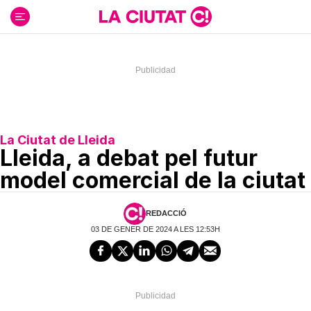
Ir
al
contenido
La Ciutat de Lleida
Lleida, a debat pel futur
model comercial de la ciutat
REDACCIÓ
03 DE GENER DE 2024 A LES 12:53H