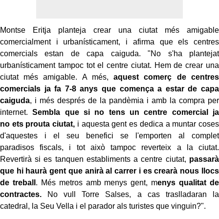
Montse Eritja planteja crear una ciutat més amigable
comercialment i urbanísticament, i afirma que els centres
comercials estan de capa caiguda. "No s'ha plantejat
urbanísticament tampoc tot el centre ciutat. Hem de crear una
ciutat més amigable. A més,
aquest comerç de centres
comercials ja fa 7-8 anys que comença a estar de capa
caiguda
, i més després de la pandèmia i amb la compra per
internet.
Sembla que si no tens un centre comercial ja
no
ets
prouta ciutat,
i aquesta gent es dedica a muntar coses
d'aquestes i el seu benefici se l'emporten al complet
paradisos fiscals, i tot això tampoc reverteix a la ciutat.
Revertirà si es tanquen establiments a centre ciutat,
passarà
que hi haurà gent que anirà al carrer i es crearà nous llocs
de treball
. Més metros amb menys gent, m
enys qualitat de
contractes.
No vull Torre Salses, a cas traslladaran la
catedral, la Seu Vella i el parador als turistes que vinguin?".